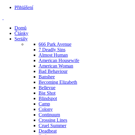
Přihlášení
Domů
Články
Seriály
666 Park Avenue
7 Deadly Sins
Almost Human
American Housewife
American Woman
Bad Behaviour
Banshee
Becoming Elizabeth
Bellevue
Big Shot
Blindspot
Camp
Colony
Continuum
Crossing Lines
Cruel Summer
Deadbeat