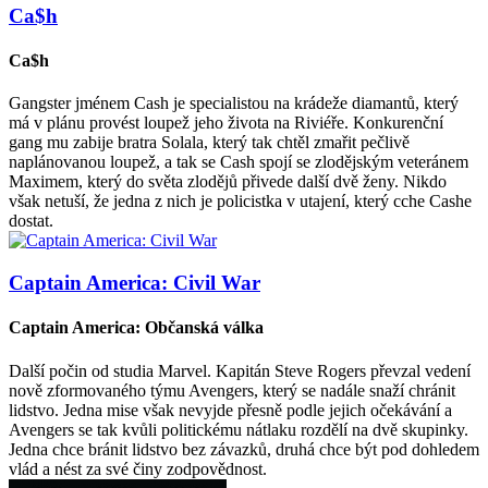
Ca$h
Ca$h
Gangster jménem Cash je specialistou na krádeže diamantů, který
má v plánu provést loupež jeho života na Riviéře. Konkurenční
gang mu zabije bratra Solala, který tak chtěl zmařit pečlivě
naplánovanou loupež, a tak se Cash spojí se zlodějským veteránem
Maximem, který do světa zlodějů přivede další dvě ženy. Nikdo
však netuší, že jedna z nich je policistka v utajení, který cche Cashe
dostat.
Captain America: Civil War
Captain America: Občanská válka
Další počin od studia Marvel. Kapitán Steve Rogers převzal vedení
nově zformovaného týmu Avengers, který se nadále snaží chránit
lidstvo. Jedna mise však nevyjde přesně podle jejich očekávání a
Avengers se tak kvůli politickému nátlaku rozdělí na dvě skupinky.
Jedna chce bránit lidstvo bez závazků, druhá chce být pod dohledem
vlád a nést za své činy zodpovědnost.