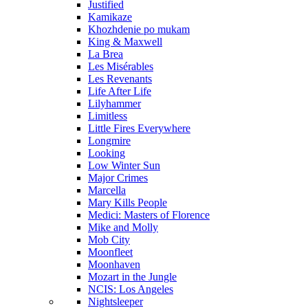
Justified
Kamikaze
Khozhdenie po mukam
King & Maxwell
La Brea
Les Misérables
Les Revenants
Life After Life
Lilyhammer
Limitless
Little Fires Everywhere
Longmire
Looking
Low Winter Sun
Major Crimes
Marcella
Mary Kills People
Medici: Masters of Florence
Mike and Molly
Mob City
Moonfleet
Moonhaven
Mozart in the Jungle
NCIS: Los Angeles
Nightsleeper