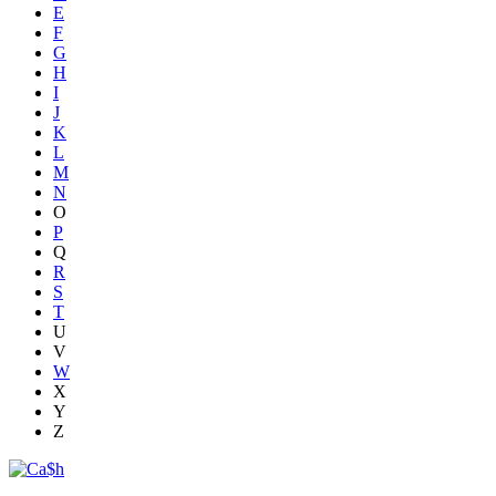
E
F
G
H
I
J
K
L
M
N
O
P
Q
R
S
T
U
V
W
X
Y
Z