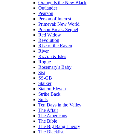
Orange Is the New Black
Outlander
Pearson
Person of Interest
Primeval: New World
Prison Break: Sequel
Red Widow
Revolution
Rise of the Raven
River
Rizzoli & Isles
Rogue
Rosemary's Baby
Sisi
SS-GB
Stalker
Station Eleven
Strike Back
Suits
Ten Days in the Valley
The Affair
The Americans
The Bible
The Big Bang Theory
The Blacklist