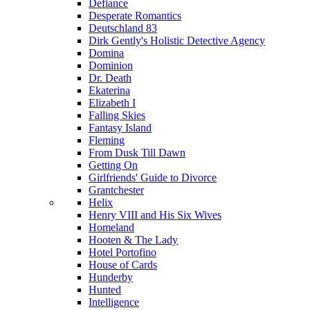
Defiance
Desperate Romantics
Deutschland 83
Dirk Gently's Holistic Detective Agency
Domina
Dominion
Dr. Death
Ekaterina
Elizabeth I
Falling Skies
Fantasy Island
Fleming
From Dusk Till Dawn
Getting On
Girlfriends' Guide to Divorce
Grantchester
Helix
Henry VIII and His Six Wives
Homeland
Hooten & The Lady
Hotel Portofino
House of Cards
Hunderby
Hunted
Intelligence