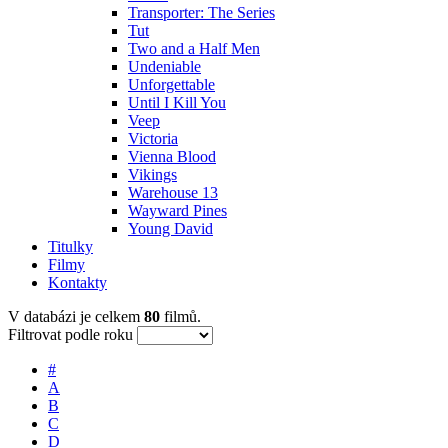
Transporter: The Series
Tut
Two and a Half Men
Undeniable
Unforgettable
Until I Kill You
Veep
Victoria
Vienna Blood
Vikings
Warehouse 13
Wayward Pines
Young David
Titulky
Filmy
Kontakty
V databázi je celkem
80
filmů.
Filtrovat podle roku
#
A
B
C
D