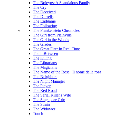
The Boleyns: A Scandalous Family
The Cry
The Deceived
The Durrells
The Endgame
The Following
The Frankenstein Chronicles
The Girl from Plainville
The Girl in the Woods
The Glades
The Great Fire: In Real Time
The InBetween
The Killing
The Librarians
The Magicians
The Name of the Rose | Il nome della rosa
The Neighbors
The Night Manager
The Player
The Red Road
The Serial Killer's Wife
The Singapore Grip
The Strain
The Widower
Touch