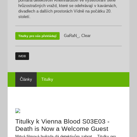
pomáhá detektivovi Rheinhardtovi ve vyšetřování série
hrůzostrašných vražd, které se odehrávají v kavárnách,
divadlech a dalších prostorách Vídně na počátku 20.
století.
GaRaN_, Clear
Titulky pro vás překládají
IMDB
Články
Titulky
Titulky k Vienna Blood S03E03 -
Death is Now a Welcome Guest
Mrtvá filmová hvězda dá detektivům zabrat… Titulky pro