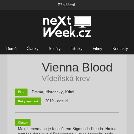
Přihlášení
Domů
Články
Seriály
Titulky
Filmy
Kontakty
Vienna Blood
Vídeňská krev
Drama, Historický, Krimi
Žánr
2019 - dosud
Roky vysílání
Obsah
Max Liebermann je fanouškem Sigmunda Freuda. Hrdina