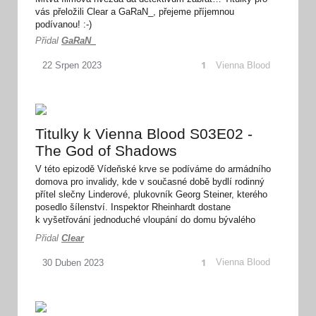
vás přeložili Clear a GaRaN_, přejeme příjemnou
podívanou! :-)
Přidal
GaRaN_
1
Vienna Blood
22
Srpen
2023
Titulky k Vienna Blood S03E02 -
The God of Shadows
V této epizodě Vídeňské krve se podíváme do armádního
domova pro invalidy, kde v současné době bydlí rodinný
přítel slečny Linderové, plukovník Georg Steiner, kterého
posedlo šílenství. Inspektor Rheinhardt dostane
k vyšetřování jednoduché vloupání do domu bývalého
ministra financí a klinika neurologie dostává nového
Přidal
Clear
vedoucího… Titulky pro vás přeložili Clear a GaRaN_,
omlouvám se za zdržení a přeji příjemnou podívanou! :-)
1
Vienna Blood
30
Duben
2023