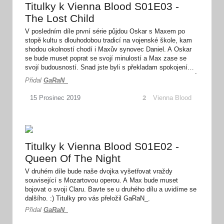
Titulky k Vienna Blood S01E03 -
The Lost Child
V posledním díle první série půjdou Oskar s Maxem po
stopě kultu s dlouhodobou tradicí na vojenské škole, kam
shodou okolností chodí i Maxův synovec Daniel. A Oskar
se bude muset poprat se svojí minulostí a Max zase se
svojí budousností. Snad jste byli s překladam spokojení…
A třeba zase někdy. Nebojte se v kometářích dát vědět svůj
Přidal
GaRaN_
názor na celou seríi. :) Titulky pro vás přeložil GaRaN_.
2
Vienna Blood
15
Prosinec
2019
Titulky k Vienna Blood S01E02 -
Queen Of The Night
V druhém díle bude naše dvojka vyšetřovat vraždy
související s Mozartovou operou. A Max bude muset
bojovat o svoji Claru. Bavte se u druhého dílu a uvidíme se
dalšího. :) Titulky pro vás přeložil GaRaN_.
Přidal
GaRaN_