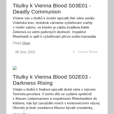
Titulky k Vienna Blood S03E01 -
Deadly Communion
Vítáme vás u titulků k úvodní epizodě třetí série seriálu
Vídeňská krev, tentokrát začneme vyšetřování vraždy
v módní salonu, ve kterém je zabita švadlena Adele
Zeilerová za velmi podivných okolností. Inspektor
Rheinhardt si opět k vyšetřování přizve svého kamaráda
Maxe Liebermanna… Titulky pro vás přeložili Clear a
Přidal
Clear
GaRaN_. Omluvte zdržení a děkujeme za vaši trpěvělivost.
Pěkně se bavte. :-)
1
Vienna Blood
06
Únor
2023
Titulky k Vienna Blood S02E03 -
Darkness Rising
Vítejte u titulků k finálové epizodě druhé série s názvem
Temnota povstává. V tomto díle se vydáme společně
s Maxem Liebermannem a inspektorem Rheinhardtem do
kláštera, kde byl zavražděn mnich s kontroverzními názory.
Obviněn je bratr snoubence Maxovi bývalé snoubenky,
zarytý Žid Izák Korngold, který proti němu veřejně vystoupil