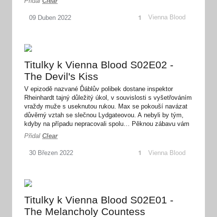
Přidal
Clear
na přednášce pořádané dějepiseckou společností.
Příjemnou podívanou vám přejí Clear a GaRaN_ a
1
Vienna Blood
09
Duben
2022
doufejme, že se uvidíme u třetí, zatím
nepotvrzené? série…
Titulky k Vienna Blood S02E02 -
The Devil's Kiss
V epizodě nazvané Ďáblův polibek dostane inspektor
Rheinhardt tajný důležitý úkol, v souvislosti s vyšetřováním
vraždy muže s useknutou rukou. Max se pokouší navázat
důvěrný vztah se slečnou Lydgateovou. A nebyli by tým,
kdyby na případu nepracovali spolu… Pěknou zábavu vám
přejí Clear a GaRaN, děkuji za spolupráci. :-)
Přidal
Clear
1
Vienna Blood
30
Březen
2022
Titulky k Vienna Blood S02E01 -
The Melancholy Countess