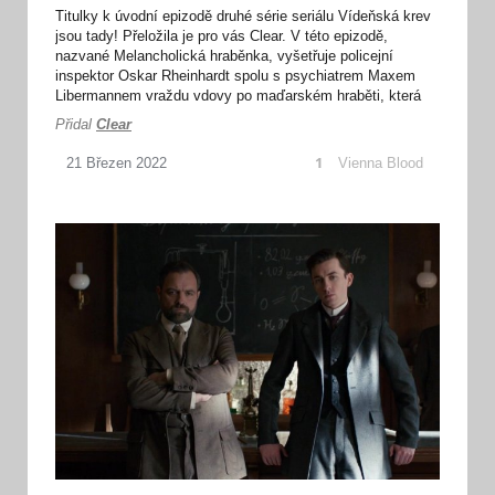
Titulky k úvodní epizodě druhé série seriálu Vídeňská krev
jsou tady! Přeložila je pro vás Clear. V této epizodě,
nazvané Melancholická hraběnka, vyšetřuje policejní
inspektor Oskar Rheinhardt spolu s psychiatrem Maxem
Libermannem vraždu vdovy po maďarském hraběti, která
se zdržovala v hotelu Imperial a zemřela za podivných
Přidal
Clear
okolností… Pěknou zábavu přeji! :-)
1
Vienna Blood
21
Březen
2022