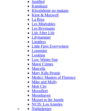
Justified
Kamikaze
Khozhdenie po mukam
King & Maxwell
La Brea
Les Misérables
Les Revenants
Life After Life
Lilyhammer
Limitless
Little Fires Everywhere
Longmire
Looking
Low Winter Sun
Major Crimes
Marcella
Mary Kills People
Medici: Masters of Florence
Mike and Molly
Mob City
Moonfleet
Moonhaven
Mozart in the Jungle
NCIS: Los Angeles
Nightsleeper