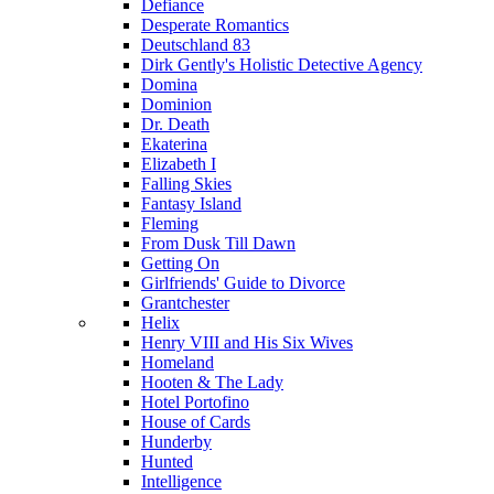
Defiance
Desperate Romantics
Deutschland 83
Dirk Gently's Holistic Detective Agency
Domina
Dominion
Dr. Death
Ekaterina
Elizabeth I
Falling Skies
Fantasy Island
Fleming
From Dusk Till Dawn
Getting On
Girlfriends' Guide to Divorce
Grantchester
Helix
Henry VIII and His Six Wives
Homeland
Hooten & The Lady
Hotel Portofino
House of Cards
Hunderby
Hunted
Intelligence