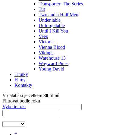
Transporter: The Series
Tut
Two and a Half Men
Undeniable
Unforgettable
Until I Kill You
Veep
Victoria
Vienna Blood
Vikings
Warehouse 13
Wayward Pines
Young David
Titulky
Filmy
Kontakty
V databázi je celkem
80
filmů.
Filtrovat podle roku
Vyberte rok
#