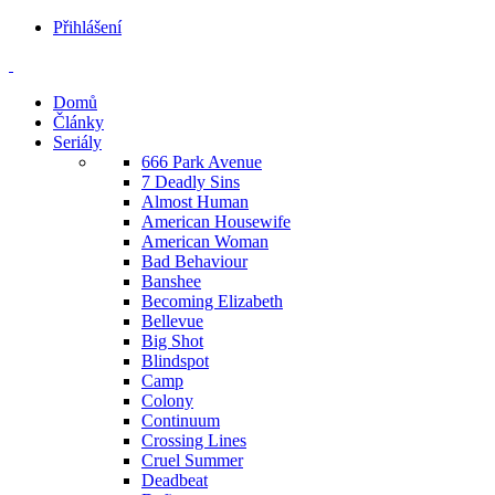
Přihlášení
Domů
Články
Seriály
666 Park Avenue
7 Deadly Sins
Almost Human
American Housewife
American Woman
Bad Behaviour
Banshee
Becoming Elizabeth
Bellevue
Big Shot
Blindspot
Camp
Colony
Continuum
Crossing Lines
Cruel Summer
Deadbeat