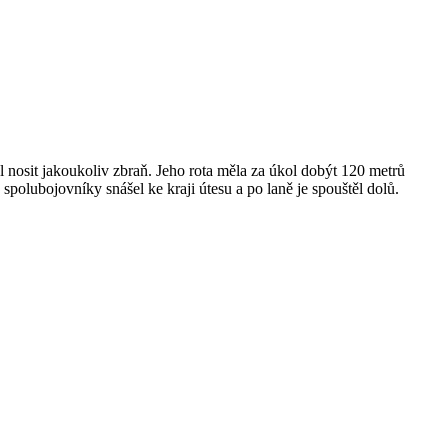
 nosit jakoukoliv zbraň. Jeho rota měla za úkol dobýt 120 metrů
 spolubojovníky snášel ke kraji útesu a po laně je spouštěl dolů.