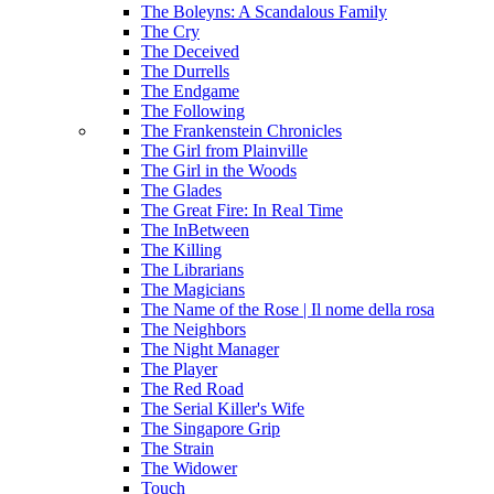
The Boleyns: A Scandalous Family
The Cry
The Deceived
The Durrells
The Endgame
The Following
The Frankenstein Chronicles
The Girl from Plainville
The Girl in the Woods
The Glades
The Great Fire: In Real Time
The InBetween
The Killing
The Librarians
The Magicians
The Name of the Rose | Il nome della rosa
The Neighbors
The Night Manager
The Player
The Red Road
The Serial Killer's Wife
The Singapore Grip
The Strain
The Widower
Touch