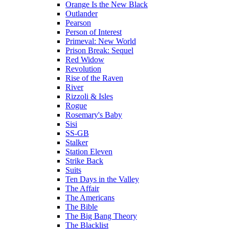
Orange Is the New Black
Outlander
Pearson
Person of Interest
Primeval: New World
Prison Break: Sequel
Red Widow
Revolution
Rise of the Raven
River
Rizzoli & Isles
Rogue
Rosemary's Baby
Sisi
SS-GB
Stalker
Station Eleven
Strike Back
Suits
Ten Days in the Valley
The Affair
The Americans
The Bible
The Big Bang Theory
The Blacklist