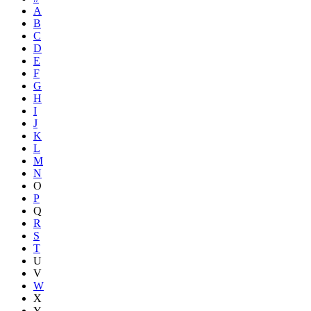
A
B
C
D
E
F
G
H
I
J
K
L
M
N
O
P
Q
R
S
T
U
V
W
X
Y