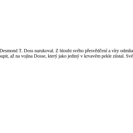
ý Desmond T. Doss narukoval. Z hloubi svého přesvědčení a víry odmítal
oupit, až na vojína Dosse, který jako jediný v krvavém pekle zůstal. Své