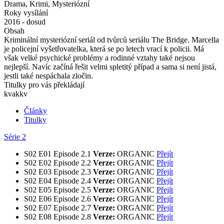
Drama, Krimi, Mysteriózní
Roky vysílání
2016 - dosud
Obsah
Kriminální mysteriózní seriál od tvůrců seriálu The Bridge. Marcella
je policejní vyšetřovatelka, která se po letech vrací k policii. Má
však velké psychické problémy a rodinné vztahy také nejsou
nejlepší. Navíc začíná řešit velmi spletitý případ a sama si není jistá,
jestli také nespáchala zločin.
Titulky pro vás překládají
kvakkv
Články
Titulky
Série 2
S02
E01
Episode 2.1
Verze:
ORGANIC
Přejít
S02
E02
Episode 2.2
Verze:
ORGANIC
Přejít
S02
E03
Episode 2.3
Verze:
ORGANIC
Přejít
S02
E04
Episode 2.4
Verze:
ORGANIC
Přejít
S02
E05
Episode 2.5
Verze:
ORGANIC
Přejít
S02
E06
Episode 2.6
Verze:
ORGANIC
Přejít
S02
E07
Episode 2.7
Verze:
ORGANIC
Přejít
S02
E08
Episode 2.8
Verze:
ORGANIC
Přejít