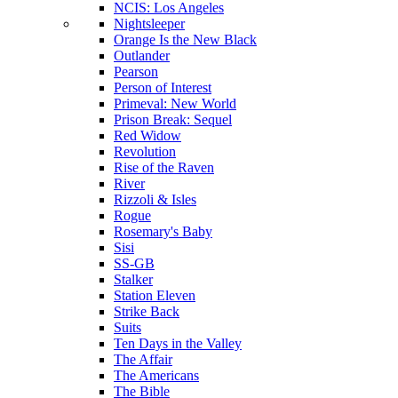
NCIS: Los Angeles
Nightsleeper
Orange Is the New Black
Outlander
Pearson
Person of Interest
Primeval: New World
Prison Break: Sequel
Red Widow
Revolution
Rise of the Raven
River
Rizzoli & Isles
Rogue
Rosemary's Baby
Sisi
SS-GB
Stalker
Station Eleven
Strike Back
Suits
Ten Days in the Valley
The Affair
The Americans
The Bible