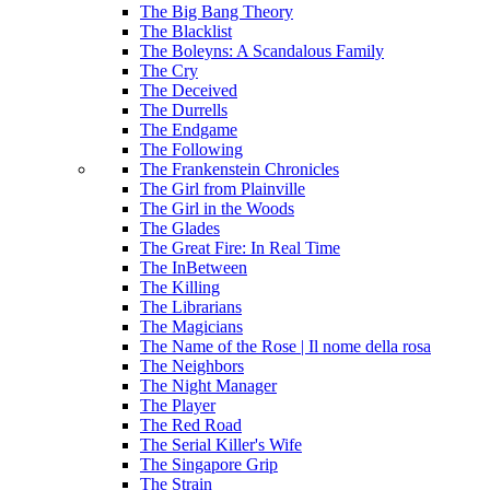
The Big Bang Theory
The Blacklist
The Boleyns: A Scandalous Family
The Cry
The Deceived
The Durrells
The Endgame
The Following
The Frankenstein Chronicles
The Girl from Plainville
The Girl in the Woods
The Glades
The Great Fire: In Real Time
The InBetween
The Killing
The Librarians
The Magicians
The Name of the Rose | Il nome della rosa
The Neighbors
The Night Manager
The Player
The Red Road
The Serial Killer's Wife
The Singapore Grip
The Strain