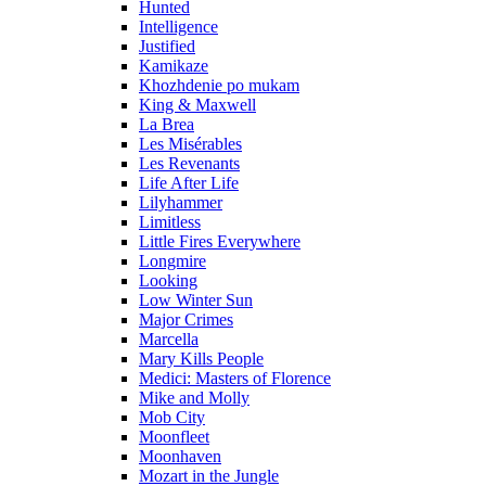
Hunted
Intelligence
Justified
Kamikaze
Khozhdenie po mukam
King & Maxwell
La Brea
Les Misérables
Les Revenants
Life After Life
Lilyhammer
Limitless
Little Fires Everywhere
Longmire
Looking
Low Winter Sun
Major Crimes
Marcella
Mary Kills People
Medici: Masters of Florence
Mike and Molly
Mob City
Moonfleet
Moonhaven
Mozart in the Jungle