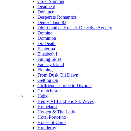
Cruel Summer
Deadbeat
Defiance
Desperate Romantics
Deutschland 83
Dirk Gently's Holistic Detective Agency
Domina
Dominion
Dr. Death
Ekaterina
Elizabeth I
Falling Skies
Fantasy Island
Fleming
From Dusk Till Dawn
Getting On
Girlfriends' Guide to Divorce
Grantchester
Helix
Henry VIII and His Six Wives
Homeland
Hooten & The Lady
Hotel Portofino
House of Cards
Hunderby