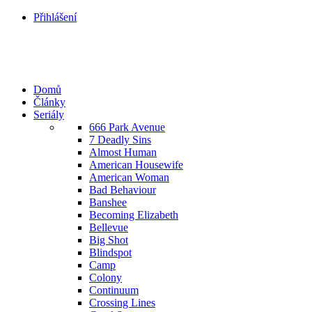
Přihlášení
Domů
Články
Seriály
666 Park Avenue
7 Deadly Sins
Almost Human
American Housewife
American Woman
Bad Behaviour
Banshee
Becoming Elizabeth
Bellevue
Big Shot
Blindspot
Camp
Colony
Continuum
Crossing Lines