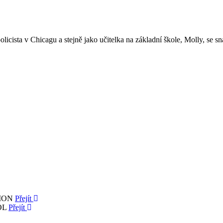
licista v Chicagu a stejně jako učitelka na základní škole, Molly, se s
SION
Přejít
OL
Přejít