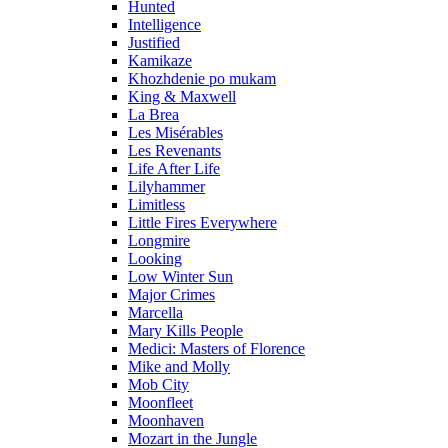
Hunted
Intelligence
Justified
Kamikaze
Khozhdenie po mukam
King & Maxwell
La Brea
Les Misérables
Les Revenants
Life After Life
Lilyhammer
Limitless
Little Fires Everywhere
Longmire
Looking
Low Winter Sun
Major Crimes
Marcella
Mary Kills People
Medici: Masters of Florence
Mike and Molly
Mob City
Moonfleet
Moonhaven
Mozart in the Jungle