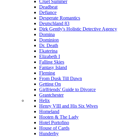
Cruel Summer
Deadbeat
Defiance
Desperate Romantics
Deutschland 83
Dirk Gently's Holistic Detective Agency
Domina
Dominion
Dr. Death
Ekaterina
Elizabeth I
Falling Skies
Fantasy Island
Fleming
From Dusk Till Dawn
Getting On
Girlfriends' Guide to Divorce
Grantchester
Helix
Henry VIII and His Six Wives
Homeland
Hooten & The Lady
Hotel Portofino
House of Cards
Hunderby