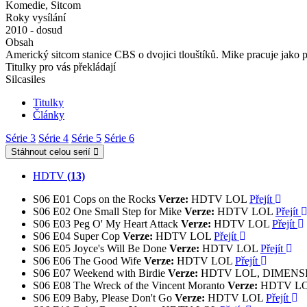
Komedie, Sitcom
Roky vysílání
2010 - dosud
Obsah
Americký sitcom stanice CBS o dvojici tlouštíků. Mike pracuje jako po
Titulky pro vás překládají
Silcasiles
Titulky
Články
Série 3
Série 4
Série 5
Série 6
Stáhnout celou serií
HDTV
(13)
S06
E01
Cops on the Rocks
Verze:
HDTV LOL
Přejít
S06
E02
One Small Step for Mike
Verze:
HDTV LOL
Přejít
S06
E03
Peg O' My Heart Attack
Verze:
HDTV LOL
Přejít
S06
E04
Super Cop
Verze:
HDTV LOL
Přejít
S06
E05
Joyce's Will Be Done
Verze:
HDTV LOL
Přejít
S06
E06
The Good Wife
Verze:
HDTV LOL
Přejít
S06
E07
Weekend with Birdie
Verze:
HDTV LOL, DIMEN
S06
E08
The Wreck of the Vincent Moranto
Verze:
HDTV L
S06
E09
Baby, Please Don't Go
Verze:
HDTV LOL
Přejít