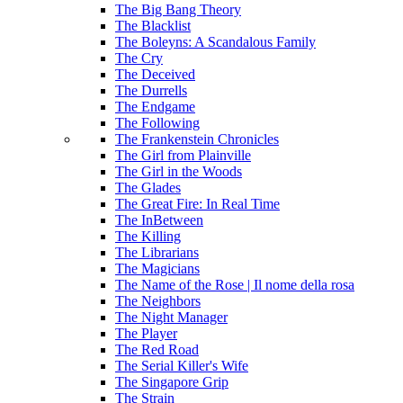
The Big Bang Theory
The Blacklist
The Boleyns: A Scandalous Family
The Cry
The Deceived
The Durrells
The Endgame
The Following
The Frankenstein Chronicles
The Girl from Plainville
The Girl in the Woods
The Glades
The Great Fire: In Real Time
The InBetween
The Killing
The Librarians
The Magicians
The Name of the Rose | Il nome della rosa
The Neighbors
The Night Manager
The Player
The Red Road
The Serial Killer's Wife
The Singapore Grip
The Strain