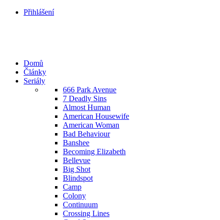
Přihlášení
Domů
Články
Seriály
666 Park Avenue
7 Deadly Sins
Almost Human
American Housewife
American Woman
Bad Behaviour
Banshee
Becoming Elizabeth
Bellevue
Big Shot
Blindspot
Camp
Colony
Continuum
Crossing Lines