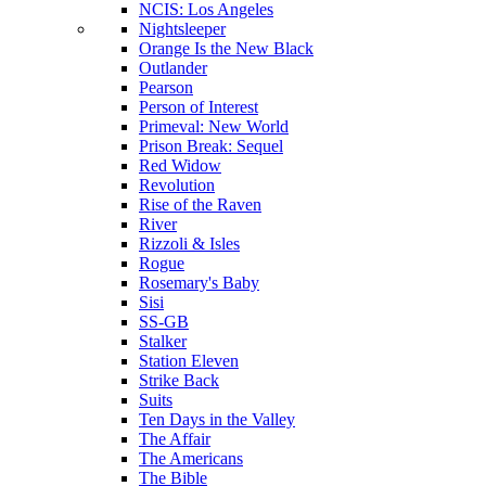
NCIS: Los Angeles
Nightsleeper
Orange Is the New Black
Outlander
Pearson
Person of Interest
Primeval: New World
Prison Break: Sequel
Red Widow
Revolution
Rise of the Raven
River
Rizzoli & Isles
Rogue
Rosemary's Baby
Sisi
SS-GB
Stalker
Station Eleven
Strike Back
Suits
Ten Days in the Valley
The Affair
The Americans
The Bible