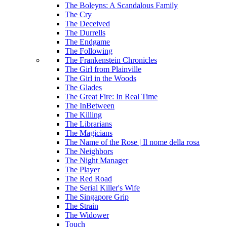
The Boleyns: A Scandalous Family
The Cry
The Deceived
The Durrells
The Endgame
The Following
The Frankenstein Chronicles
The Girl from Plainville
The Girl in the Woods
The Glades
The Great Fire: In Real Time
The InBetween
The Killing
The Librarians
The Magicians
The Name of the Rose | Il nome della rosa
The Neighbors
The Night Manager
The Player
The Red Road
The Serial Killer's Wife
The Singapore Grip
The Strain
The Widower
Touch