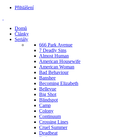
Přihlášení
Domů
Články
Seriály
666 Park Avenue
7 Deadly Sins
Almost Human
American Housewife
American Woman
Bad Behaviour
Banshee
Becoming Elizabeth
Bellevue
Big Shot
Blindspot
Camp
Colony
Continuum
Crossing Lines
Cruel Summer
Deadbeat