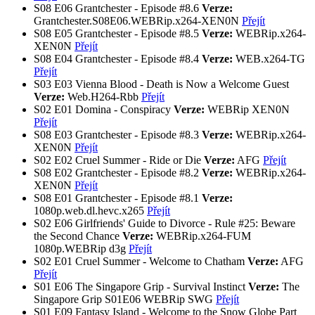
S08
E06
Grantchester - Episode #8.6
Verze:
Grantchester.S08E06.WEBRip.x264-XEN0N
Přejít
S08
E05
Grantchester - Episode #8.5
Verze:
WEBRip.x264-
XEN0N
Přejít
S08
E04
Grantchester - Episode #8.4
Verze:
WEB.x264-TG
Přejít
S03
E03
Vienna Blood - Death is Now a Welcome Guest
Verze:
Web.H264-Rbb
Přejít
S02
E01
Domina - Conspiracy
Verze:
WEBRip XEN0N
Přejít
S08
E03
Grantchester - Episode #8.3
Verze:
WEBRip.x264-
XEN0N
Přejít
S02
E02
Cruel Summer - Ride or Die
Verze:
AFG
Přejít
S08
E02
Grantchester - Episode #8.2
Verze:
WEBRip.x264-
XEN0N
Přejít
S08
E01
Grantchester - Episode #8.1
Verze:
1080p.web.dl.hevc.x265
Přejít
S02
E06
Girlfriends' Guide to Divorce - Rule #25: Beware
the Second Chance
Verze:
WEBRip.x264-FUM
1080p.WEBRip d3g
Přejít
S02
E01
Cruel Summer - Welcome to Chatham
Verze:
AFG
Přejít
S01
E06
The Singapore Grip - Survival Instinct
Verze:
The
Singapore Grip S01E06 WEBRip SWG
Přejít
S01
E09
Fantasy Island - Welcome to the Snow Globe Part