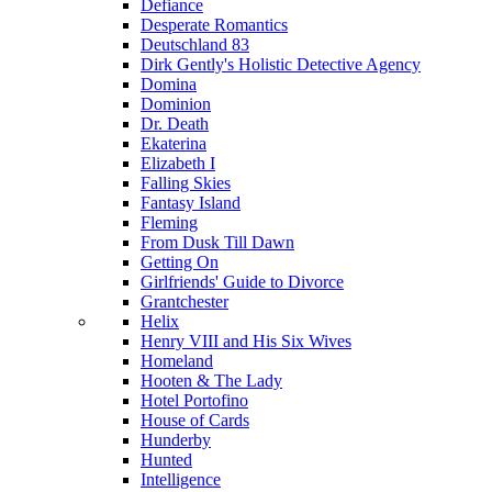
Defiance
Desperate Romantics
Deutschland 83
Dirk Gently's Holistic Detective Agency
Domina
Dominion
Dr. Death
Ekaterina
Elizabeth I
Falling Skies
Fantasy Island
Fleming
From Dusk Till Dawn
Getting On
Girlfriends' Guide to Divorce
Grantchester
Helix
Henry VIII and His Six Wives
Homeland
Hooten & The Lady
Hotel Portofino
House of Cards
Hunderby
Hunted
Intelligence