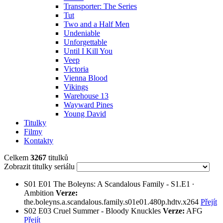
Transporter: The Series
Tut
Two and a Half Men
Undeniable
Unforgettable
Until I Kill You
Veep
Victoria
Vienna Blood
Vikings
Warehouse 13
Wayward Pines
Young David
Titulky
Filmy
Kontakty
Celkem
3267
titulků
Zobrazit titulky seriálu
S01
E01
The Boleyns: A Scandalous Family - S1.E1 ∙
Ambition
Verze:
the.boleyns.a.scandalous.family.s01e01.480p.hdtv.x264
Přejít
S02
E03
Cruel Summer - Bloody Knuckles
Verze:
AFG
Přejít