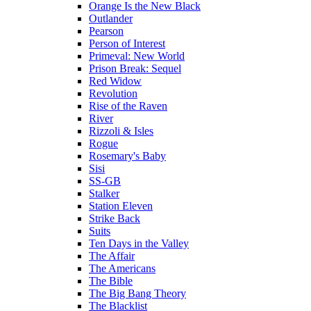
Orange Is the New Black
Outlander
Pearson
Person of Interest
Primeval: New World
Prison Break: Sequel
Red Widow
Revolution
Rise of the Raven
River
Rizzoli & Isles
Rogue
Rosemary's Baby
Sisi
SS-GB
Stalker
Station Eleven
Strike Back
Suits
Ten Days in the Valley
The Affair
The Americans
The Bible
The Big Bang Theory
The Blacklist