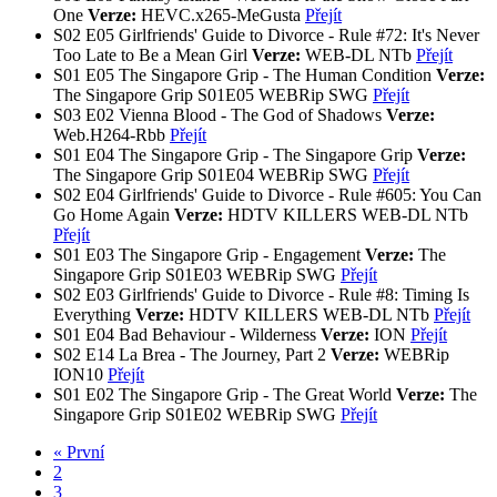
One
Verze:
HEVC.x265-MeGusta
Přejít
S02
E05
Girlfriends' Guide to Divorce - Rule #72: It's Never
Too Late to Be a Mean Girl
Verze:
WEB-DL NTb
Přejít
S01
E05
The Singapore Grip - The Human Condition
Verze:
The Singapore Grip S01E05 WEBRip SWG
Přejít
S03
E02
Vienna Blood - The God of Shadows
Verze:
Web.H264-Rbb
Přejít
S01
E04
The Singapore Grip - The Singapore Grip
Verze:
The Singapore Grip S01E04 WEBRip SWG
Přejít
S02
E04
Girlfriends' Guide to Divorce - Rule #605: You Can
Go Home Again
Verze:
HDTV KILLERS
WEB-DL NTb
Přejít
S01
E03
The Singapore Grip - Engagement
Verze:
The
Singapore Grip S01E03 WEBRip SWG
Přejít
S02
E03
Girlfriends' Guide to Divorce - Rule #8: Timing Is
Everything
Verze:
HDTV KILLERS
WEB-DL NTb
Přejít
S01
E04
Bad Behaviour - Wilderness
Verze:
ION
Přejít
S02
E14
La Brea - The Journey, Part 2
Verze:
WEBRip
ION10
Přejít
S01
E02
The Singapore Grip - The Great World
Verze:
The
Singapore Grip S01E02 WEBRip SWG
Přejít
« První
2
3