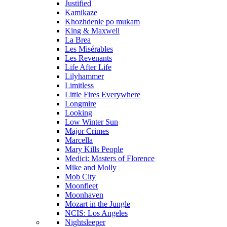
Justified
Kamikaze
Khozhdenie po mukam
King & Maxwell
La Brea
Les Misérables
Les Revenants
Life After Life
Lilyhammer
Limitless
Little Fires Everywhere
Longmire
Looking
Low Winter Sun
Major Crimes
Marcella
Mary Kills People
Medici: Masters of Florence
Mike and Molly
Mob City
Moonfleet
Moonhaven
Mozart in the Jungle
NCIS: Los Angeles
Nightsleeper