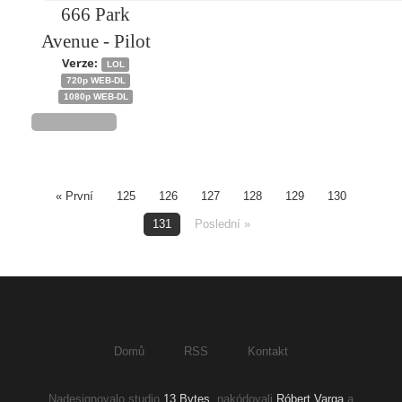
666 Park
Avenue - Pilot
Verze:
LOL
720p WEB-DL
1080p WEB-DL
« První
125
126
127
128
129
130
131
Poslední »
Domů
RSS
Kontakt
Nadesignovalo studio
13 Bytes
, nakódovali
Róbert Varga
a