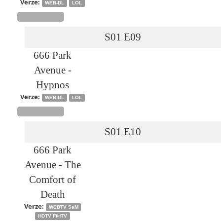
Verze:
WEB-DL
LOL
S01
E09
666 Park
Avenue -
Hypnos
Verze:
WEB-DL
LOL
S01
E10
666 Park
Avenue - The
Comfort of
Death
Verze:
WEBTV SaM
HDTV FiHTV