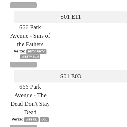
S01
E11
666 Park
Avenue - Sins of
the Fathers
Verze:
HDTV FiHTV
WEBTV SaM
S01
E03
666 Park
Avenue - The
Dead Don't Stay
Dead
Verze:
WEB-DL
LOL