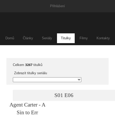
Přihlášení
Domů
Články
Seriály
Titulky
Filmy
Kontakty
3267
Celkem
titulků
Zobrazit titulky seriálu
S01
E06
Agent Carter - A
Sin to Err