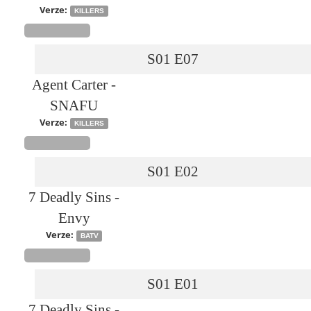
Verze:
KILLERS
S01
E07
Agent Carter -
SNAFU
Verze:
KILLERS
S01
E02
7 Deadly Sins -
Envy
Verze:
BATV
S01
E01
7 Deadly Sins -