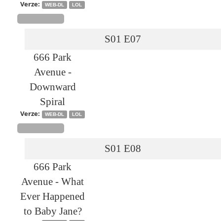
Verze:
WEB-DL
LOL
S01
E07
666 Park
Avenue -
Downward
Spiral
Verze:
WEB-DL
LOL
S01
E08
666 Park
Avenue - What
Ever Happened
to Baby Jane?