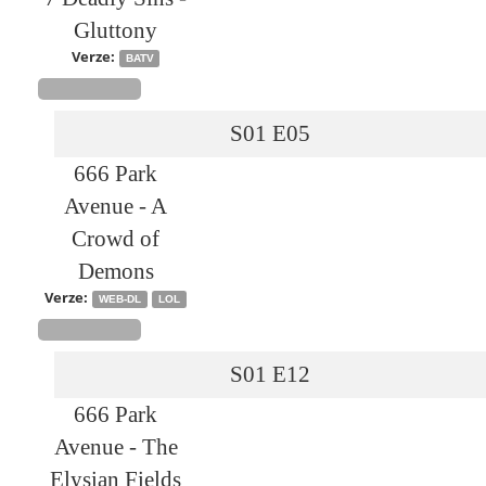
Gluttony
Verze:
BATV
S01
E05
666 Park
Avenue - A
Crowd of
Demons
Verze:
WEB-DL
LOL
S01
E12
666 Park
Avenue - The
Elysian Fields