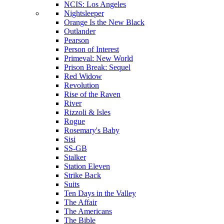
NCIS: Los Angeles
Nightsleeper
Orange Is the New Black
Outlander
Pearson
Person of Interest
Primeval: New World
Prison Break: Sequel
Red Widow
Revolution
Rise of the Raven
River
Rizzoli & Isles
Rogue
Rosemary's Baby
Sisi
SS-GB
Stalker
Station Eleven
Strike Back
Suits
Ten Days in the Valley
The Affair
The Americans
The Bible