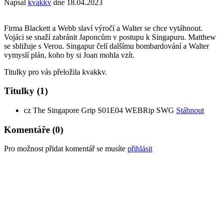
Napsal
kvakkv
dne
18.04.2023
Firma Blackett a Webb slaví výročí a Walter se chce vytáhnout.
Vojáci se snaží zabránit Japoncům v postupu k Singapuru. Matthew
se sbližuje s Verou. Singapur čelí dalšímu bombardování a Walter
vymyslí plán, koho by si Joan mohla vzít.
Titulky pro vás přeložila kvakkv.
Titulky
(1)
cz
The Singapore Grip S01E04 WEBRip SWG
Stáhnout
Komentáře
(0)
Pro možnost přidat komentář se musíte
přihlásit