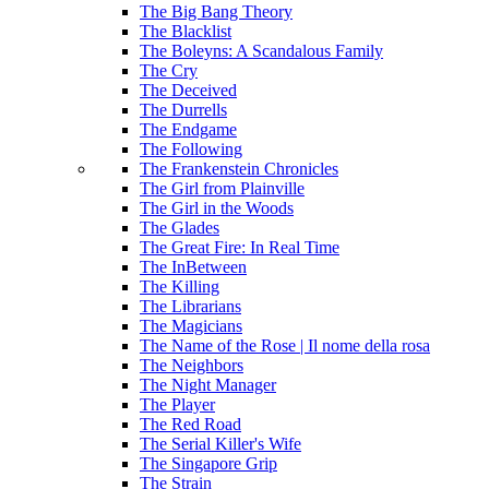
The Big Bang Theory
The Blacklist
The Boleyns: A Scandalous Family
The Cry
The Deceived
The Durrells
The Endgame
The Following
The Frankenstein Chronicles
The Girl from Plainville
The Girl in the Woods
The Glades
The Great Fire: In Real Time
The InBetween
The Killing
The Librarians
The Magicians
The Name of the Rose | Il nome della rosa
The Neighbors
The Night Manager
The Player
The Red Road
The Serial Killer's Wife
The Singapore Grip
The Strain