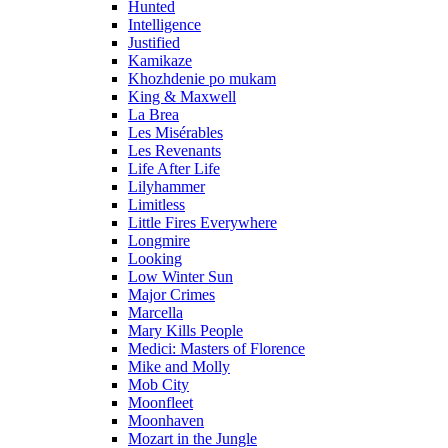
Hunted
Intelligence
Justified
Kamikaze
Khozhdenie po mukam
King & Maxwell
La Brea
Les Misérables
Les Revenants
Life After Life
Lilyhammer
Limitless
Little Fires Everywhere
Longmire
Looking
Low Winter Sun
Major Crimes
Marcella
Mary Kills People
Medici: Masters of Florence
Mike and Molly
Mob City
Moonfleet
Moonhaven
Mozart in the Jungle