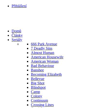
Přihlášení
Domů
Články
Seriály
666 Park Avenue
7 Deadly Sins
Almost Human
American Housewife
American Woman
Bad Behaviour
Banshee
Becoming Elizabeth
Bellevue
Big Shot
Blindspot
Camp
Colony
Continuum
Crossing Lines