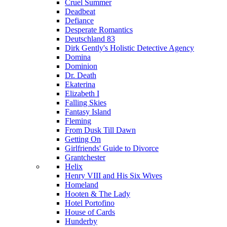
Cruel Summer
Deadbeat
Defiance
Desperate Romantics
Deutschland 83
Dirk Gently's Holistic Detective Agency
Domina
Dominion
Dr. Death
Ekaterina
Elizabeth I
Falling Skies
Fantasy Island
Fleming
From Dusk Till Dawn
Getting On
Girlfriends' Guide to Divorce
Grantchester
Helix
Henry VIII and His Six Wives
Homeland
Hooten & The Lady
Hotel Portofino
House of Cards
Hunderby