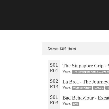
Celkem
3267
titulků
S01
The Singapore Grip - 
E01
Verze:
The Singapore Grip S01E01
S02
La Brea - The Journey,
E13
Verze:
WEBRip ION10
CAKES
H
S01
Bad Behaviour - Exea
E03
Verze:
ION