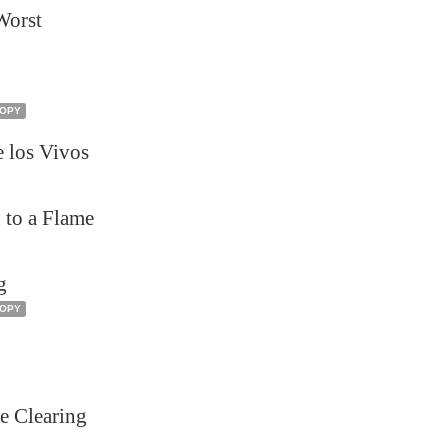
Worst
COPY
e los Vivos
 to a Flame
g
COPY
he Clearing