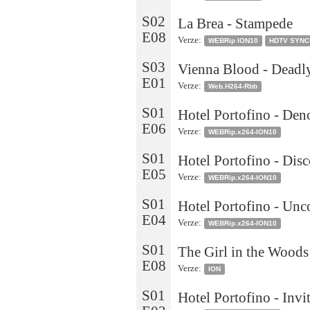
S02
La Brea - Stampede
E08
Verze:
WEBRip ION10
HDTV SYN
S03
Vienna Blood - Dead
E01
Verze:
Web.H264-Rbb
S01
Hotel Portofino - De
E06
Verze:
WEBRip.x264-ION10
S01
Hotel Portofino - Disc
E05
Verze:
WEBRip.x264-ION10
S01
Hotel Portofino - Unc
E04
Verze:
WEBRip.x264-ION10
S01
The Girl in the Woods
E08
Verze:
ION
S01
Hotel Portofino - Invi