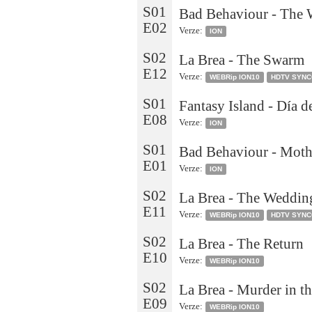
S01
Bad Behaviour - The 
E02
Verze:
ION
S02
La Brea - The Swarm
E12
Verze:
WEBRip ION10
HDTV SYN
S01
Fantasy Island - Día d
E08
Verze:
ION
S01
Bad Behaviour - Moth
E01
Verze:
ION
S02
La Brea - The Weddin
E11
Verze:
WEBRip ION10
HDTV SYN
S02
La Brea - The Return
E10
Verze:
WEBRip ION10
S02
La Brea - Murder in t
E09
Verze:
WEBRip ION10