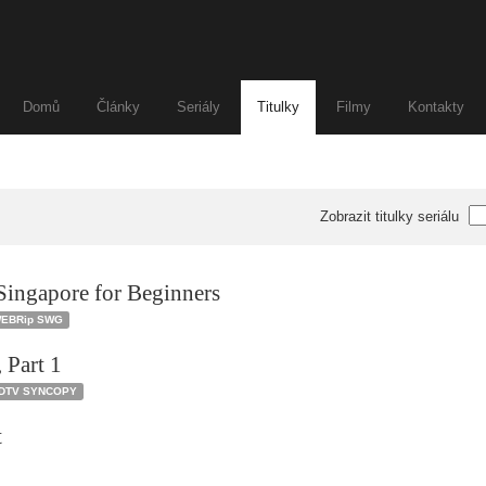
Domů
Články
Seriály
Titulky
Filmy
Kontakty
Zobrazit titulky seriálu
Singapore for Beginners
 WEBRip SWG
 Part 1
DTV SYNCOPY
t