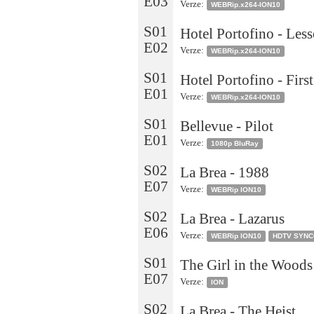
E03
Verze:
WEBRip.x264-ION10
S01
Hotel Portofino - Les
E02
Verze:
WEBRip.x264-ION10
S01
Hotel Portofino - Firs
E01
Verze:
WEBRip.x264-ION10
S01
Bellevue - Pilot
E01
Verze:
1080p BluRay
S02
La Brea - 1988
E07
Verze:
WEBRip ION10
S02
La Brea - Lazarus
E06
Verze:
WEBRip ION10
HDTV SYN
S01
The Girl in the Wood
E07
Verze:
ION
S02
La Brea - The Heist