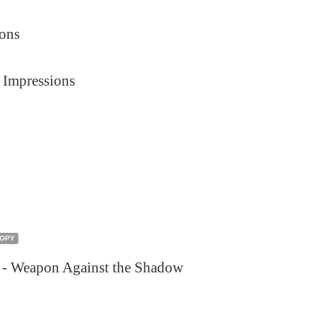
sons
t Impressions
COPY
s - Weapon Against the Shadow