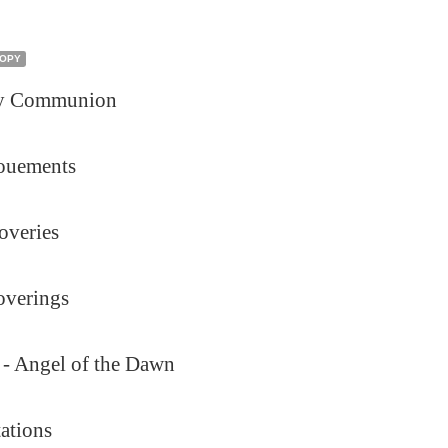
COPY
ly Communion
nouements
overies
overings
 - Angel of the Dawn
tations