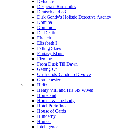
Defiance
Desperate Romantics
Deutschland 83
Dirk Gently's Holistic Detective Agency
Domina
Dominion
Dr. Death
Ekaterina
Elizabeth I
Falling Skies
Fantasy Island
Fleming
From Dusk Till Dawn
Getting On
Girlfriends' Guide to Divorce
Grantchester
Helix
Henry VIII and His Six Wives
Homeland
Hooten & The Lady
Hotel Portofino
House of Cards
Hunderby
Hunted
Intelligence