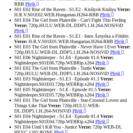
RBB
Přejít
S01
E02
Rise of the Raven - S1.E2 ∙ Királyok Királya
Verze:
H.R.V.S01E02.WEB.Hungarian.H264-RBB
Přejít
S01
E04
The Girl from Plainville - Can't Fight This Feeling
Verze:
720p.HULU.WEB-DL.DDP5.1.H.264-NOSiViD
Přejít
S01
E01
Rise of the Raven - S1.E1 ∙ Isten Árnyéka a Földön
Verze:
H.R.V.S01E01.WEB.Hungarian.H264-RBB
Přejít
S01
E03
The Girl from Plainville - Never Have I Ever
Verze:
720p.HULU.WEB-DL.DDP5.1.H.264-NOSiViD
Přejít
S01
E06
Nightsleeper - S1.E6 ∙ Episode #1.6
Verze:
Nightsleeper.S01E06.720p.WEBRip.x264
Přejít
S01
E02
The Girl from Plainville - Turtle
Verze:
720p.HULU.WEB-DL.DDP5.1.H.264-NOSiViD
Přejít
S01
E03
Nightsleeper - S1.E3 ∙ Episode #1.3
Verze:
Nightsleeper.S01E03.720p.WEBRip.x264
Přejít
S01
E05
Nightsleeper - S1.E ∙ Episode #1.5
Verze:
Nightsleeper.S01E05.720p.WEBRip.x264
Přejít
S01
E01
The Girl from Plainville - Star-Crossed Lovers and
Things Like That
Verze:
720p.HULU.WEB-
DL.DDP5.1.H.264-NOSiViD
Přejít
S01
E04
Nightsleeper - S1.E4 ∙ Episode #1.4
Verze:
Nightsleeper.S01E04.720p.WEBRip.x264
Přejít
S01
E04
Until I Kill You - Justice
Verze:
720p WEB-DL
HEVC x265 BONE
Přejít