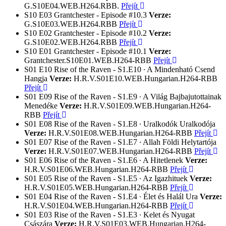
G.S10E04.WEB.H264.RBB.
Přejít
S10
E03
Grantchester - Episode #10.3
Verze:
G.S10E03.WEB.H264.RBB
Přejít
S10
E02
Grantchester - Episode #10.2
Verze:
G.S10E02.WEB.H264.RBB
Přejít
S10
E01
Grantchester - Episode #10.1
Verze:
Grantchester.S10E01.WEB.H264-RBB
Přejít
S01
E10
Rise of the Raven - S1.E10 ∙ A Mindenható Csend
Hangja
Verze:
H.R.V.S01E10.WEB.Hungarian.H264-RBB
Přejít
S01
E09
Rise of the Raven - S1.E9 ∙ A Világ Bajbajutottainak
Menedéke
Verze:
H.R.V.S01E09.WEB.Hungarian.H264-
RBB
Přejít
S01
E08
Rise of the Raven - S1.E8 ∙ Uralkodók Uralkodója
Verze:
H.R.V.S01E08.WEB.Hungarian.H264-RBB
Přejít
S01
E07
Rise of the Raven - S1.E7 ∙ Allah Földi Helytartója
Verze:
H.R.V.S01E07.WEB.Hungarian.H264-RBB
Přejít
S01
E06
Rise of the Raven - S1.E6 ∙ A Hitetlenek
Verze:
H.R.V.S01E06.WEB.Hungarian.H264-RBB
Přejít
S01
E05
Rise of the Raven - S1.E5 ∙ Az Igazhituek
Verze:
H.R.V.S01E05.WEB.Hungarian.H264-RBB
Přejít
S01
E04
Rise of the Raven - S1.E4 ∙ Élet és Halál Ura
Verze:
H.R.V.S01E04.WEB.Hungarian.H264-RBB
Přejít
S01
E03
Rise of the Raven - S1.E3 ∙ Kelet és Nyugat
Császára
Verze:
H.R.V.S01E03.WEB.Hungarian.H264-