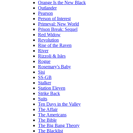
Orange Is the New Black
Outlander
Pearson
Person of Interest
Primeval: New World
Prison Break: Sequel
Red Widow
Revolution
Rise of the Raven
River
Rizzoli & Isles
Rogue
Rosemary's Baby
Sisi
SS-GB
Stalker
Station Eleven
Strike Back
Suits
Ten Days in the Valley
The Affair
The Americans
The Bible
The Big Bang Theory
The Blacklist