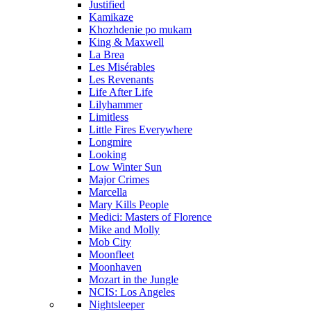
Justified
Kamikaze
Khozhdenie po mukam
King & Maxwell
La Brea
Les Misérables
Les Revenants
Life After Life
Lilyhammer
Limitless
Little Fires Everywhere
Longmire
Looking
Low Winter Sun
Major Crimes
Marcella
Mary Kills People
Medici: Masters of Florence
Mike and Molly
Mob City
Moonfleet
Moonhaven
Mozart in the Jungle
NCIS: Los Angeles
Nightsleeper