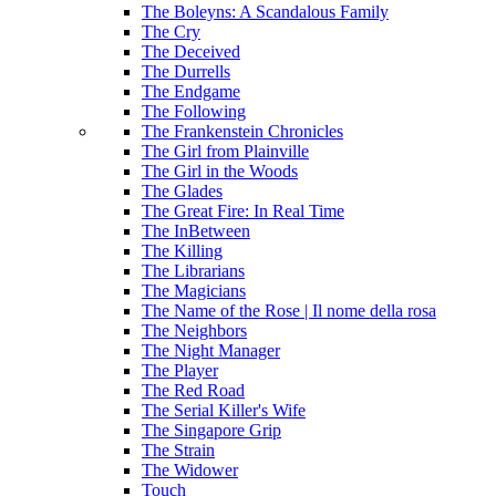
The Boleyns: A Scandalous Family
The Cry
The Deceived
The Durrells
The Endgame
The Following
The Frankenstein Chronicles
The Girl from Plainville
The Girl in the Woods
The Glades
The Great Fire: In Real Time
The InBetween
The Killing
The Librarians
The Magicians
The Name of the Rose | Il nome della rosa
The Neighbors
The Night Manager
The Player
The Red Road
The Serial Killer's Wife
The Singapore Grip
The Strain
The Widower
Touch