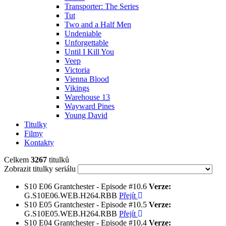
Transporter: The Series
Tut
Two and a Half Men
Undeniable
Unforgettable
Until I Kill You
Veep
Victoria
Vienna Blood
Vikings
Warehouse 13
Wayward Pines
Young David
Titulky
Filmy
Kontakty
Celkem
3267
titulků
Zobrazit titulky seriálu
S10
E06
Grantchester - Episode #10.6
Verze:
G.S10E06.WEB.H264.RBB
Přejít
S10
E05
Grantchester - Episode #10.5
Verze:
G.S10E05.WEB.H264.RBB
Přejít
S10
E04
Grantchester - Episode #10.4
Verze: