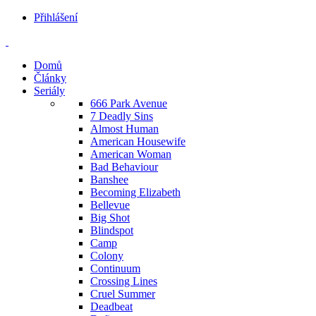
Přihlášení
Domů
Články
Seriály
666 Park Avenue
7 Deadly Sins
Almost Human
American Housewife
American Woman
Bad Behaviour
Banshee
Becoming Elizabeth
Bellevue
Big Shot
Blindspot
Camp
Colony
Continuum
Crossing Lines
Cruel Summer
Deadbeat