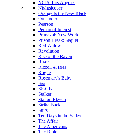
NCIS: Los Angeles
Nightsleeper
Orange Is the New Black
Outlander
Pearson
Person of Interest
Primeval: New World
Prison Break: Sequel
Red Widow
Revolution
Rise of the Raven
River
Rizzoli & Isles
Rogue
Rosemary's Baby
Sisi
SS-GB
Stalker
Station Eleven
Strike Back
Suits
Ten Days in the Valley
The Affair
The Americans
The Bible