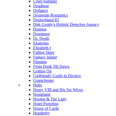
Cruel Summer
Deadbeat
Defiance
Desperate Romantics
Deutschland 83
Dirk Gently's Holistic Detective Agency
Domina
Dominion
Dr. Death
Ekaterina
Elizabeth I
Falling Skies
Fantasy Island
Fleming
From Dusk Till Dawn
Getting On
Girlfriends' Guide to Divorce
Grantchester
Helix
Henry VIII and His Six Wives
Homeland
Hooten & The Lady
Hotel Portofino
House of Cards
Hunderby