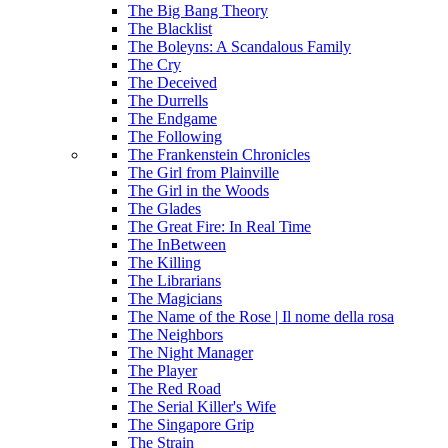
The Big Bang Theory
The Blacklist
The Boleyns: A Scandalous Family
The Cry
The Deceived
The Durrells
The Endgame
The Following
The Frankenstein Chronicles
The Girl from Plainville
The Girl in the Woods
The Glades
The Great Fire: In Real Time
The InBetween
The Killing
The Librarians
The Magicians
The Name of the Rose | Il nome della rosa
The Neighbors
The Night Manager
The Player
The Red Road
The Serial Killer's Wife
The Singapore Grip
The Strain