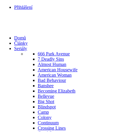
Přihlášení
Domů
Články
Seriály
666 Park Avenue
7 Deadly Sins
Almost Human
American Housewife
American Woman
Bad Behaviour
Banshee
Becoming Elizabeth
Bellevue
Big Shot
Blindspot
Camp
Colony
Continuum
Crossing Lines