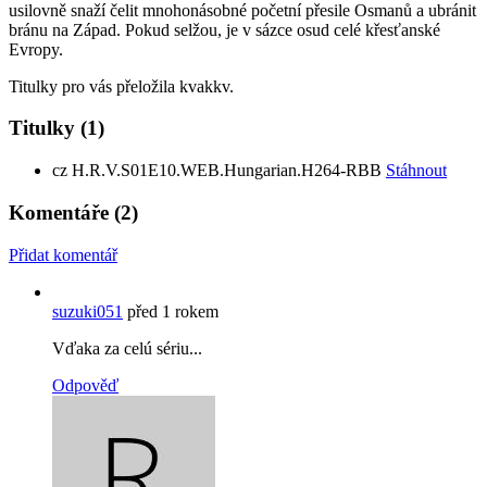
usilovně snaží čelit mnohonásobné početní přesile Osmanů a ubránit
bránu na Západ. Pokud selžou, je v sázce osud celé křesťanské
Evropy.
Titulky pro vás přeložila kvakkv.
Titulky
(1)
cz
H.R.V.S01E10.WEB.Hungarian.H264-RBB
Stáhnout
Komentáře
(2)
Přidat komentář
suzuki051
před 1 rokem
Vďaka za celú sériu...
Odpověď