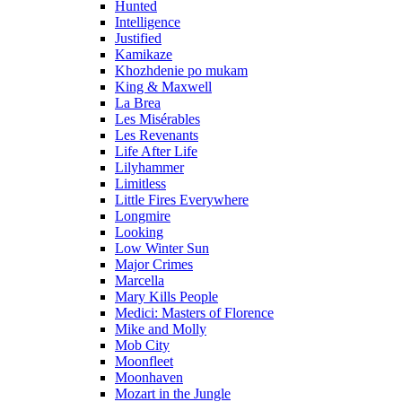
Hunted
Intelligence
Justified
Kamikaze
Khozhdenie po mukam
King & Maxwell
La Brea
Les Misérables
Les Revenants
Life After Life
Lilyhammer
Limitless
Little Fires Everywhere
Longmire
Looking
Low Winter Sun
Major Crimes
Marcella
Mary Kills People
Medici: Masters of Florence
Mike and Molly
Mob City
Moonfleet
Moonhaven
Mozart in the Jungle