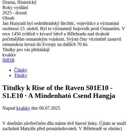
Drama, Historický
Roky vysílání
2025 - dosud
Obsah
Jan Hunyadi byl sedmihradský šlechtic, vojevůdce a významná
osobnost 15. století. Byl to významný bojovník proti Osmanům. V
roce 1456 zvítězil v krvavé bitvě u Bělehradu nad dvakrát
početnějším osmanským vojskem. Svými činy víceméně zastavil
osmanskou invazi do Evropy na dalších 70 let.
Titulky pro vás překládají
kvakkv
IMDB
Články
Titulky
Titulky k Rise of the Raven S01E10 -
S1.E10 ∙ A Mindenható Csend Hangja
Napsal
kvakkv
dne
06.07.2025
V dnešním závěrečném dílu máme dvě hlavní linky. Újlaki se snaží
zachránit Matyáše před pronásledovateli. V Bělehradě se obránci