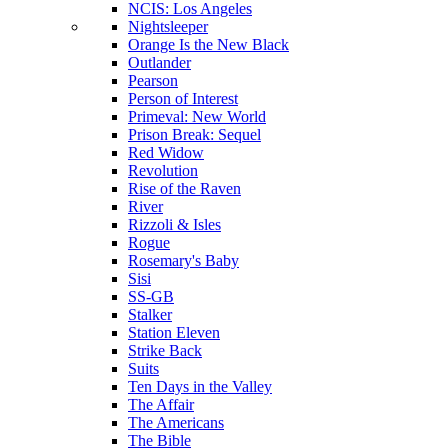
NCIS: Los Angeles
Nightsleeper
Orange Is the New Black
Outlander
Pearson
Person of Interest
Primeval: New World
Prison Break: Sequel
Red Widow
Revolution
Rise of the Raven
River
Rizzoli & Isles
Rogue
Rosemary's Baby
Sisi
SS-GB
Stalker
Station Eleven
Strike Back
Suits
Ten Days in the Valley
The Affair
The Americans
The Bible