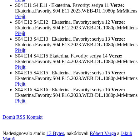
S04
E11
S4.E11 ∙ Ekaterina. Favority: seriya 11
Verze:
Ekaterina.Favority.S04.E11.2023.WEB-DL.1080p.MrMittens
Přejít
S04
E12
S4.E12 ∙ Ekaterina. Favority: seriya 12
Verze:
Ekaterina.Favority.S04.E12.2023.WEB-DL.1080p.MrMittens
Přejít
S04
E13
S4.E13 ∙ Ekaterina. Favority: seriya 13
Verze:
Ekaterina.Favority.S04.E13.2023.WEB-DL.1080p.MrMittens
Přejít
S04
E14
S4.E15 Ekaterina. Favority: seriya 14
Verze:
Ekaterina.Favority.S04.E14.2023.WEB-DL.1080p.MrMittens
Přejít
S04
E15
S4.E15 ∙ Ekaterina. Favority: seriya 15
Verze:
Ekaterina.Favority.S04.E15.2023.WEB-DL.1080p.MrMittens
Přejít
S04
E16
S4.E16 ∙ Ekaterina. Favority: seriya 16
Verze:
Ekaterina.Favority.S04.E16.2023.WEB-DL.1080p.MrMittens
Přejít
Domů
RSS
Kontakt
Nadesignovalo studio
13 Bytes
, nakódovali
Róbert Varga
a
Jakub
Matuš
.