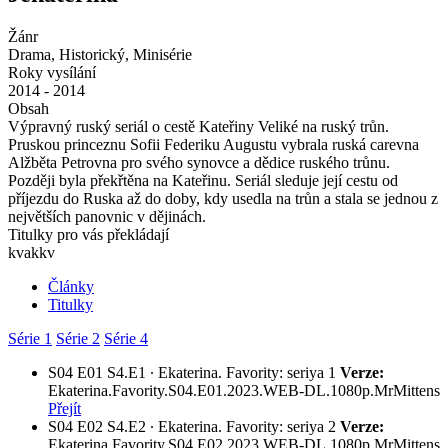
Žánr
Drama, Historický, Minisérie
Roky vysílání
2014 - 2014
Obsah
Výpravný ruský seriál o cestě Kateřiny Veliké na ruský trůn.
Pruskou princeznu Sofii Federiku Augustu vybrala ruská carevna
Alžběta Petrovna pro svého synovce a dědice ruského trůnu.
Později byla překřtěna na Kateřinu. Seriál sleduje její cestu od
příjezdu do Ruska až do doby, kdy usedla na trůn a stala se jednou z
největších panovnic v dějinách.
Titulky pro vás překládají
kvakkv
Články
Titulky
Série 1
Série 2
Série 4
S04
E01
S4.E1 ∙ Ekaterina. Favority: seriya 1
Verze:
Ekaterina.Favority.S04.E01.2023.WEB-DL.1080p.MrMittens
Přejít
S04
E02
S4.E2 ∙ Ekaterina. Favority: seriya 2
Verze:
Ekaterina.Favority.S04.E02.2023.WEB-DL.1080p.MrMittens