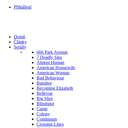
Přihlášení
Domů
Články
Seriály
666 Park Avenue
7 Deadly Sins
Almost Human
American Housewife
American Woman
Bad Behaviour
Banshee
Becoming Elizabeth
Bellevue
Big Shot
Blindspot
Camp
Colony
Continuum
Crossing Lines