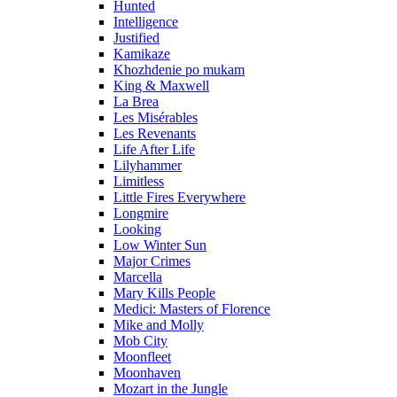
Hunted
Intelligence
Justified
Kamikaze
Khozhdenie po mukam
King & Maxwell
La Brea
Les Misérables
Les Revenants
Life After Life
Lilyhammer
Limitless
Little Fires Everywhere
Longmire
Looking
Low Winter Sun
Major Crimes
Marcella
Mary Kills People
Medici: Masters of Florence
Mike and Molly
Mob City
Moonfleet
Moonhaven
Mozart in the Jungle