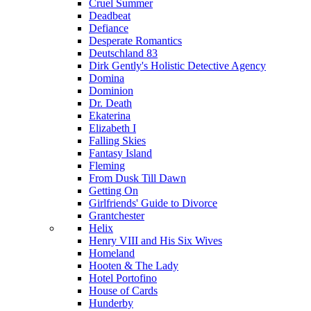
Cruel Summer
Deadbeat
Defiance
Desperate Romantics
Deutschland 83
Dirk Gently's Holistic Detective Agency
Domina
Dominion
Dr. Death
Ekaterina
Elizabeth I
Falling Skies
Fantasy Island
Fleming
From Dusk Till Dawn
Getting On
Girlfriends' Guide to Divorce
Grantchester
Helix
Henry VIII and His Six Wives
Homeland
Hooten & The Lady
Hotel Portofino
House of Cards
Hunderby