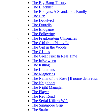
The Big Bang Theory
The Blacklist
The Boleyns: A Scandalous Family
The Cry
The Deceived
The Durrells
The Endgame
The Following
The Frankenstein Chronicles
The Girl from Plainville
The Girl in the Woods
The Glades
The Great Fire: In Real Time
The InBetween
The Killing
The Librarians
The Magicians
The Name of the Rose | Il nome della rosa
The Neighbors
The Night Manager
The Player
The Red Road
The Serial Killer's Wife
The Singapore Grip
The Strain