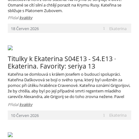
Osmané se cítí silní a chtějí porazit na Krymu Rusy. Kateřina se
sbližuje s Platonem Zubovem.
Přidal
kvakkv
Ekaterina
18
Červen
2026
1
Titulky k Ekaterina S04E13 - S4.E13 ∙
Ekaterina. Favority: seriya 13
Kateřina se domlouvá s králem Josefem o budoucí spolupráci.
Kateřina Daškovová se bojí o svého syna, který byl uvězněn za
pomoc při útěku hraběnce Cravenové. Kateřina oznámí Grigorijovi,
že by chtěla, aby byl po její případné smrti regentem mladého
careviče Alexandra, ale Grigorij se do toho zrovna nežene. Pavel
Petrovič lehce ztrácí trpělivost se svými potomky.
Přidal
kvakkv
Ekaterina
10
Červen
2026
1