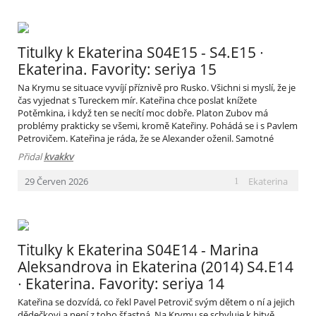
Titulky k Ekaterina S04E15 - S4.E15 ∙
Ekaterina. Favority: seriya 15
Na Krymu se situace vyvíjí příznivě pro Rusko. Všichni si myslí, že je
čas vyjednat s Tureckem mír. Kateřina chce poslat knížete
Potěmkina, i když ten se necítí moc dobře. Platon Zubov má
problémy prakticky se všemi, kromě Kateřiny. Pohádá se i s Pavlem
Petrovičem. Kateřina je ráda, že se Alexander oženil. Samotné
Kateřině již není nejlépe a trápí ji zdraví. Platon Zubov se rozhodne
Přidal
kvakkv
k nešťastnému kro­ku.
Ekaterina
29
Červen
2026
1
Titulky k Ekaterina S04E14 - Marina
Aleksandrova in Ekaterina (2014) S4.E14
∙ Ekaterina. Favority: seriya 14
Kateřina se dozvídá, co řekl Pavel Petrovič svým dětem o ní a jejich
dědečkovi a není z toho šťastná. Na Krymu se schyluje k bitvě.