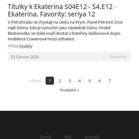
Titulky k Ekaterina S04E12 - S4.E12 ∙
Ekaterina. Favority: seriya 12
V Petrohradu se chystají na cestu na Krym. Pavel Petrovič chce
najít listinu, kde je vyloučen jako následník trůnu. Hrabě
Bezborodko se stále snaží dostat z Kateřiny Daškovové dopis.
Hraběnce Cravenové hrozí odhalení.
Přidal
kvakkv
Ekaterina
02
Červen
2026
1
« První
1
2
3
4
5
6
7
Poslední »
Domů
RSS
Kontakt