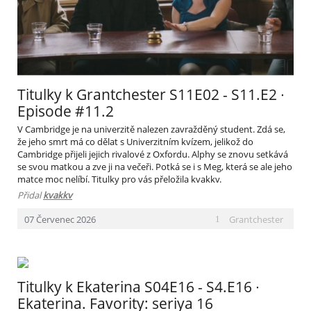
Titulky k Grantchester S11E02 - S11.E2 ∙
Episode #11.2
V Cambridge je na univerzitě nalezen zavražděný student. Zdá se,
že jeho smrt má co dělat s Univerzitním kvízem, jelikož do
Cambridge přijeli jejich rivalové z Oxfordu. Alphy se znovu setkává
se svou matkou a zve ji na večeři. Potká se i s Meg, která se ale jeho
matce moc nelíbí. Titulky pro vás přeložila kvakkv.
Přidal
kvakkv
Grantchester
07
Červenec
2026
1
Titulky k Ekaterina S04E16 - S4.E16 ∙
Ekaterina. Favority: seriya 16