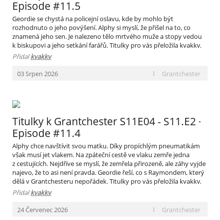
Episode #11.5
Geordie se chystá na policejní oslavu, kde by mohlo být
rozhodnuto o jeho povýšení. Alphy si myslí, že přišel na to, co
znamená jeho sen. Je nalezeno tělo mrtvého muže a stopy vedou
k biskupovi a jeho setkání farářů. Titulky pro vás přeložila kvakkv.
Přidal
kvakkv
Grantchester
03
Srpen
2026
1
Titulky k Grantchester S11E04 - S11.E2 ∙
Episode #11.4
Alphy chce navštívit svou matku. Díky propíchlým pneumatikám
však musí jet vlakem. Na zpáteční cestě ve vlaku zemře jedna
z cestujících. Nejdříve se myslí, že zemřela přirozeně, ale záhy vyjde
najevo, že to asi není pravda. Geordie řeší, co s Raymondem, který
dělá v Grantchesteru nepořádek. Titulky pro vás přeložila kvakkv.
Přidal
kvakkv
Grantchester
24
Červenec
2026
1