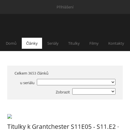
Přihlášení
Domů
Články
Seriály
Titulky
Filmy
Kontakty
Celkem
článků
3653
u seriálu
Zobrazit
Titulky k Grantchester S11E05 - S11.E2 ∙