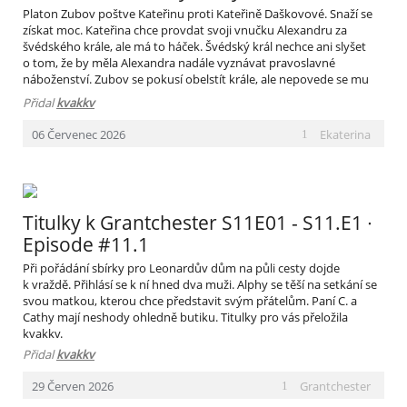
Platon Zubov poštve Kateřinu proti Kateřině Daškovové. Snaží se
získat moc. Kateřina chce provdat svoji vnučku Alexandru za
švédského krále, ale má to háček. Švédský král nechce ani slyšet
o tom, že by měla Alexandra nadále vyznávat pravoslavné
náboženství. Zubov se pokusí obelstít krále, ale nepovede se mu
to. Pavel Petrovič je naštvaný, že Zubov zničil jeho dceru. Konečně
Přidal
kvakkv
i Kateřina Zubova prohlédne. Avšak přitíží se jí a pokusí se předat
vládu svému vnukovi Alexandrovi. Titulky pro vás přeložila kvakkv.
Ekaterina
06
Červenec
2026
1
Titulky k Grantchester S11E01 - S11.E1 ∙
Episode #11.1
Při pořádání sbírky pro Leonardův dům na půli cesty dojde
k vraždě. Přihlásí se k ní hned dva muži. Alphy se těší na setkání se
svou matkou, kterou chce představit svým přátelům. Paní C. a
Cathy mají neshody ohledně butiku. Titulky pro vás přeložila
kvakkv.
Přidal
kvakkv
Grantchester
29
Červen
2026
1