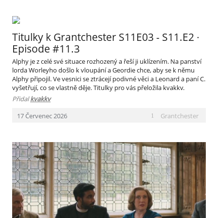
Titulky k Grantchester S11E03 - S11.E2 ∙
Episode #11.3
Alphy je z celé své situace rozhozený a řeší ji uklízením. Na panství
lorda Worleyho došlo k vloupání a Geordie chce, aby se k němu
Alphy připojil. Ve vesnici se ztrácejí podivné věci a Leonard a paní C.
vyšetřují, co se vlastně děje. Titulky pro vás přeložila kvakkv.
Přidal
kvakkv
Grantchester
17
Červenec
2026
1