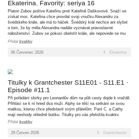
Ekaterina. Favority: seriya 16
Platon Zubov poštve Kateřinu proti Kateřině Daškovové. Snaží se
získat moc. Kateřina chce provdat svoji vnučku Alexandru za
švédského krále, ale má to háček. Švédský král nechce ani slyšet
o tom, že by měla Alexandra nadále vyznávat pravoslavné
náboženství. Zubov se pokusí obelstít krále, ale nepovede se mu
to. Pavel Petrovič je naštvaný, že Zubov zničil jeho dceru. Konečně
Přidal
kvakkv
i Kateřina Zubova prohlédne. Avšak přitíží se jí a pokusí se předat
vládu svému vnukovi Alexandrovi. Titulky pro vás přeložila kvakkv.
1
Ekaterina
06
Červenec
2026
Titulky k Grantchester S11E01 - S11.E1 ∙
Episode #11.1
Při pořádání sbírky pro Leonardův dům na půli cesty dojde k vraždě.
Přihlásí se k ní hned dva muži. Alphy se těší na setkání se svou
matkou, kterou chce představit svým přátelům. Paní C. a Cathy
mají neshody ohledně butiku. Titulky pro vás přeložila kvakkv.
Přidal
kvakkv
1
Grantchester
29
Červen
2026