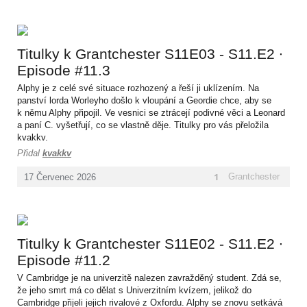
Titulky k Grantchester S11E03 - S11.E2 ∙
Episode #11.3
Alphy je z celé své situace rozhozený a řeší ji uklízením. Na
panství lorda Worleyho došlo k vloupání a Geordie chce, aby se
k němu Alphy připojil. Ve vesnici se ztrácejí podivné věci a Leonard
a paní C. vyšetřují, co se vlastně děje. Titulky pro vás přeložila
kvakkv.
Přidal
kvakkv
1
Grantchester
17
Červenec
2026
Titulky k Grantchester S11E02 - S11.E2 ∙
Episode #11.2
V Cambridge je na univerzitě nalezen zavražděný student. Zdá se,
že jeho smrt má co dělat s Univerzitním kvízem, jelikož do
Cambridge přijeli jejich rivalové z Oxfordu. Alphy se znovu setkává