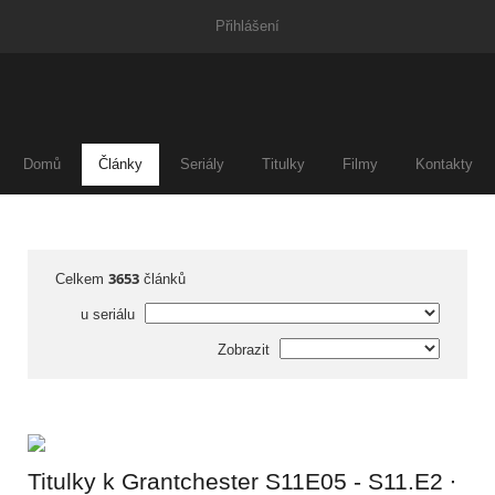
Přihlášení
Domů
Články
Seriály
Titulky
Filmy
Kontakty
3653
Celkem
článků
u seriálu
Zobrazit
Titulky k Grantchester S11E05 - S11.E2 ∙