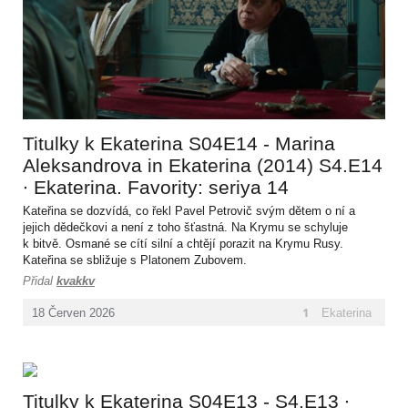
Titulky k Ekaterina S04E14 - Marina
Aleksandrova in Ekaterina (2014) S4.E14
∙ Ekaterina. Favority: seriya 14
Kateřina se dozvídá, co řekl Pavel Petrovič svým dětem o ní a
jejich dědečkovi a není z toho šťastná. Na Krymu se schyluje
k bitvě. Osmané se cítí silní a chtějí porazit na Krymu Rusy.
Kateřina se sbližuje s Platonem Zubovem.
Přidal
kvakkv
1
Ekaterina
18
Červen
2026
Titulky k Ekaterina S04E13 - S4.E13 ∙