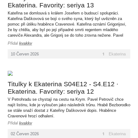
Ekaterina. Favority: seriya 13
Kateřina se domlouvá s králem Josefem o budoucí spolupráci.
Kateřina Daškovová se bojí o svého syna, který byl uvězněn za
pomoc při útěku hraběnce Cravenové. Kateřina oznámí Grigorijovi,
že by chtěla, aby byl po její případné smrti regentem mladého
careviče Alexandra, ale Grigorij se do toho zrovna nežene. Pavel
Petrovič lehce ztrácí trpělivost se svými potomky.
Přidal
kvakkv
1
Ekaterina
10
Červen
2026
Titulky k Ekaterina S04E12 - S4.E12 ∙
Ekaterina. Favority: seriya 12
V Petrohradu se chystají na cestu na Krym. Pavel Petrovič chce
najít listinu, kde je vyloučen jako následník trůnu. Hrabě Bezborodko
se stále snaží dostat z Kateřiny Daškovové dopis. Hraběnce
Cravenové hrozí odhalení.
Přidal
kvakkv
1
Ekaterina
02
Červen
2026