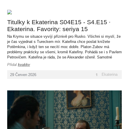
Titulky k Ekaterina S04E15 - S4.E15 ∙
Ekaterina. Favority: seriya 15
Na Krymu se situace vyvíjí příznivě pro Rusko. Všichni si myslí, že
je čas vyjednat s Tureckem mír. Kateřina chce poslat knížete
Potěmkina, i když ten se necítí moc dobře. Platon Zubov má
problémy prakticky se všemi, kromě Kateřiny. Pohádá se i s Pavlem
Petrovičem. Kateřina je ráda, že se Alexander oženil. Samotné
Kateřině již není nejlépe a trápí ji zdraví. Platon Zubov se rozhodne
Přidal
kvakkv
k nešťastnému kro­ku.
1
Ekaterina
29
Červen
2026