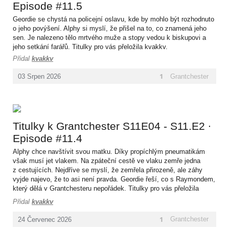
Episode #11.5
Geordie se chystá na policejní oslavu, kde by mohlo být rozhodnuto
o jeho povýšení. Alphy si myslí, že přišel na to, co znamená jeho
sen. Je nalezeno tělo mrtvého muže a stopy vedou k biskupovi a
jeho setkání farářů. Titulky pro vás přeložila kvakkv.
Přidal
kvakkv
1
Grantchester
03
Srpen
2026
Titulky k Grantchester S11E04 - S11.E2 ∙
Episode #11.4
Alphy chce navštívit svou matku. Díky propíchlým pneumatikám
však musí jet vlakem. Na zpáteční cestě ve vlaku zemře jedna
z cestujících. Nejdříve se myslí, že zemřela přirozeně, ale záhy
vyjde najevo, že to asi není pravda. Geordie řeší, co s Raymondem,
který dělá v Grantchesteru nepořádek. Titulky pro vás přeložila
kvakkv.
Přidal
kvakkv
1
Grantchester
24
Červenec
2026