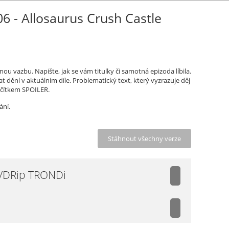
6 - Allosaurus Crush Castle
ou vazbu. Napište, jak se vám titulky či samotná epizoda líbila.
t dění v aktuálním díle. Problematický text, který vyzrazuje děj
ačítkem SPOILER.
ání.
Stáhnout všechny verze
VDRip TRONDi