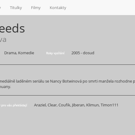
y
Titulky
Filmy
Kontakty
eeds
va
Drama, Komedie
2005 - dosud
Roky vysílání
mediálně laděném seriálu se Nancy Botwinová po smrti manžela rozhodne př
huany.
Araziel, Clear, Coufik, Jiberan, Klimun, Timon111
y pro vás překládají