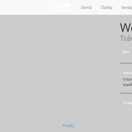
Domů
Články
Seriál
W
Trá
Žánr
Obsah
V ko
mari
Titulk
Titulky