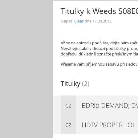
Titulky k Weeds S08E0
Napsal
Clear
dne
17.08.2012
Až se na epizodu podíváte, dejte nám zpětn
Neváhejte také v diskuzi pod titulky probra
dopředu, důkladně označte příslušným tl
Přejeme vám příjemnou zábavu při sledov
Titulky
(2)
cz
BDRip DEMAND; D
cz
HDTV PROPER LOL