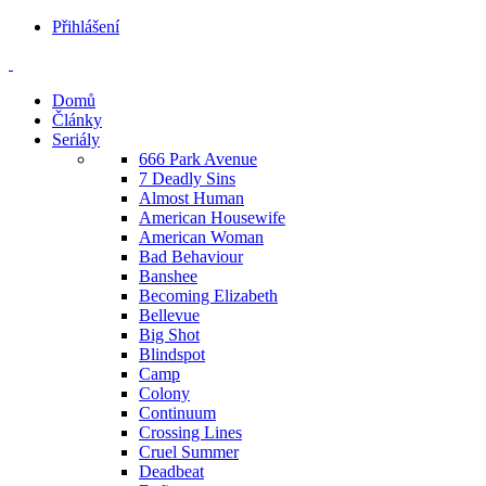
Přihlášení
Domů
Články
Seriály
666 Park Avenue
7 Deadly Sins
Almost Human
American Housewife
American Woman
Bad Behaviour
Banshee
Becoming Elizabeth
Bellevue
Big Shot
Blindspot
Camp
Colony
Continuum
Crossing Lines
Cruel Summer
Deadbeat