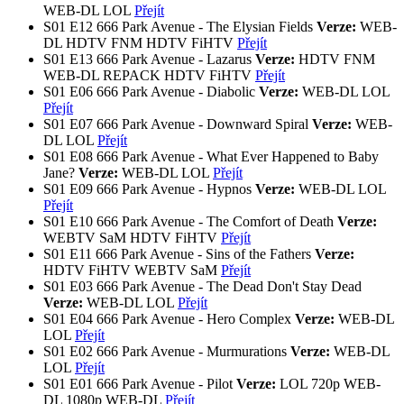
WEB-DL
LOL
Přejít
S01
E12
666 Park Avenue - The Elysian Fields
Verze:
WEB-
DL
HDTV FNM
HDTV FiHTV
Přejít
S01
E13
666 Park Avenue - Lazarus
Verze:
HDTV FNM
WEB-DL
REPACK HDTV FiHTV
Přejít
S01
E06
666 Park Avenue - Diabolic
Verze:
WEB-DL
LOL
Přejít
S01
E07
666 Park Avenue - Downward Spiral
Verze:
WEB-
DL
LOL
Přejít
S01
E08
666 Park Avenue - What Ever Happened to Baby
Jane?
Verze:
WEB-DL
LOL
Přejít
S01
E09
666 Park Avenue - Hypnos
Verze:
WEB-DL
LOL
Přejít
S01
E10
666 Park Avenue - The Comfort of Death
Verze:
WEBTV SaM
HDTV FiHTV
Přejít
S01
E11
666 Park Avenue - Sins of the Fathers
Verze:
HDTV FiHTV
WEBTV SaM
Přejít
S01
E03
666 Park Avenue - The Dead Don't Stay Dead
Verze:
WEB-DL
LOL
Přejít
S01
E04
666 Park Avenue - Hero Complex
Verze:
WEB-DL
LOL
Přejít
S01
E02
666 Park Avenue - Murmurations
Verze:
WEB-DL
LOL
Přejít
S01
E01
666 Park Avenue - Pilot
Verze:
LOL
720p WEB-
DL
1080p WEB-DL
Přejít