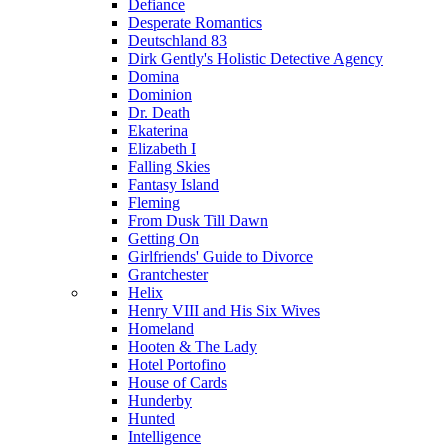
Defiance
Desperate Romantics
Deutschland 83
Dirk Gently's Holistic Detective Agency
Domina
Dominion
Dr. Death
Ekaterina
Elizabeth I
Falling Skies
Fantasy Island
Fleming
From Dusk Till Dawn
Getting On
Girlfriends' Guide to Divorce
Grantchester
Helix
Henry VIII and His Six Wives
Homeland
Hooten & The Lady
Hotel Portofino
House of Cards
Hunderby
Hunted
Intelligence