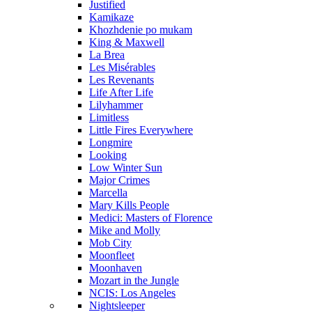
Justified
Kamikaze
Khozhdenie po mukam
King & Maxwell
La Brea
Les Misérables
Les Revenants
Life After Life
Lilyhammer
Limitless
Little Fires Everywhere
Longmire
Looking
Low Winter Sun
Major Crimes
Marcella
Mary Kills People
Medici: Masters of Florence
Mike and Molly
Mob City
Moonfleet
Moonhaven
Mozart in the Jungle
NCIS: Los Angeles
Nightsleeper