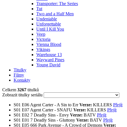
Transporter: The Series
Tut
Two and a Half Men
Undeniable
Unforgettable
Until I Kill You
Veep
Victoria
Vienna Blood
Vikings
Warehouse 13
Wayward Pines
Young David
Titulky
Filmy
Kontakty
Celkem
3267
titulků
Zobrazit titulky seriálu
S01
E06
Agent Carter - A Sin to Err
Verze:
KILLERS
Přejít
S01
E07
Agent Carter - SNAFU
Verze:
KILLERS
Přejít
S01
E02
7 Deadly Sins - Envy
Verze:
BATV
Přejít
S01
E01
7 Deadly Sins - Gluttony
Verze:
BATV
Přejít
S01
E05
666 Park Avenue - A Crowd of Demons
Verze: