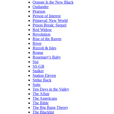
Orange Is the New Black
Outlander
Pearson
Person of Interest
Primeval: New World
Prison Break: Sequel
Red Widow
Revolution
Rise of the Raven
River
Rizzoli & Isles
Rogue
Rosemary's Baby
Sisi
SS-GB
Stalker
Station Eleven
Strike Back
Suits
Ten Days in the Valley
The Affair
The Americans
The Bible
The Big Bang Theory
The Blacklist