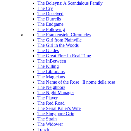
The Boleyns: A Scandalous Family
The Cry
The Deceived
The Durrells
The Endgame
The Following
The Frankenstein Chronicles
The Girl from Plainville
The Girl in the Woods
The Glades
The Great Fire: In Real Time
The InBetween
The Killing
The Librarians
The Magicians
The Name of the Rose | Il nome della rosa
The Neighbors
The Night Manager
The Player
The Red Road
The Serial Killer's Wife
The Singapore Grip
The Strain
The Widower
Touch