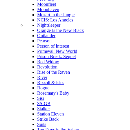
Moonfleet
Moonhaven
Mozart in the Jungle
NCIS: Los Angeles
Nightsleeper
Orange Is the New Black
Outlander
Pearson
Person of Interest
Primeval: New World
Prison Break: Sequel
Red Widow
Revolution
Rise of the Raven
River
Rizzoli & Isles
Rogue
Rosemary's Baby
Sisi
SS-GB
Stalker
Station Eleven
Strike Back
Suits
Ten Days in the Valley