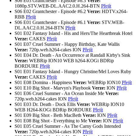
S06
E03
Grantchester - Episode #6.3
Verze:
1080p.STV.WEB-DL.AAC2.0.H.264-BTN
Přejít
S06
E02
Grantchester - Episode #6.2
Verze:
HDTV.x264-
RBB
Přejít
S06
E01
Grantchester - Episode #6.1
Verze:
STV.WEB-
DL.AAC2.0.H.264-BTN
Přejít
S01
E02
Fantasy Island - His and Hers/The Heartbreak Hotel
Verze:
CAKES
Přejít
S01
E07
Cruel Summer - Happy Birthday, Kate Wallis
Verze:
720p.web.h264-cakes
ION
Přejít
S01
E04
Dr. Death - An Occurrence at Randall Kirby's Sink
Verze:
WEBRip ION10
WEB h264-KOGi
BDRip
BORDURE
Přejít
S01
E01
Fantasy Island - Hungry Christine/Mel Loves Ruby
Verze:
CAKES
Přejít
S01
E08
Domina - Happiness
Verze:
WEBRip ION10
Přejít
S01
E10
Big Shot - Marvyn's Playbook
Verze:
ION
Přejít
S01
E06
Cruel Summer - An Ocean Inside Me
Verze:
720p.web.h264-cakes
ION
Přejít
S01
E03
Dr. Death - Dock Ellis
Verze:
WEBRip ION10
WEB H264-KOGi
BDRip BORDURE
Přejít
S01
E09
Big Shot - Beth MacBeth
Verze:
ION
Přejít
S01
E08
Big Shot - Everything to Me
Verze:
ION
Přejít
S01
E05
Cruel Summer - As The Carny Gods Intended
Verze:
720p.web.h264-cakes
ION
Přejít