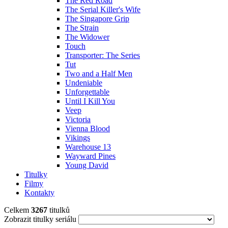
The Red Road
The Serial Killer's Wife
The Singapore Grip
The Strain
The Widower
Touch
Transporter: The Series
Tut
Two and a Half Men
Undeniable
Unforgettable
Until I Kill You
Veep
Victoria
Vienna Blood
Vikings
Warehouse 13
Wayward Pines
Young David
Titulky
Filmy
Kontakty
Celkem
3267
titulků
Zobrazit titulky seriálu