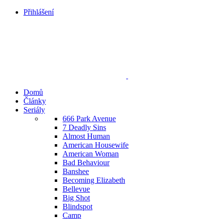
Přihlášení
Domů
Články
Seriály
666 Park Avenue
7 Deadly Sins
Almost Human
American Housewife
American Woman
Bad Behaviour
Banshee
Becoming Elizabeth
Bellevue
Big Shot
Blindspot
Camp