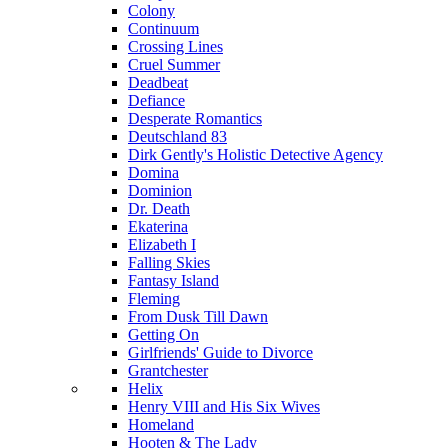
Colony
Continuum
Crossing Lines
Cruel Summer
Deadbeat
Defiance
Desperate Romantics
Deutschland 83
Dirk Gently's Holistic Detective Agency
Domina
Dominion
Dr. Death
Ekaterina
Elizabeth I
Falling Skies
Fantasy Island
Fleming
From Dusk Till Dawn
Getting On
Girlfriends' Guide to Divorce
Grantchester
Helix
Henry VIII and His Six Wives
Homeland
Hooten & The Lady