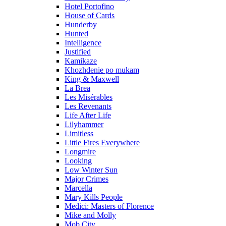
Hotel Portofino
House of Cards
Hunderby
Hunted
Intelligence
Justified
Kamikaze
Khozhdenie po mukam
King & Maxwell
La Brea
Les Misérables
Les Revenants
Life After Life
Lilyhammer
Limitless
Little Fires Everywhere
Longmire
Looking
Low Winter Sun
Major Crimes
Marcella
Mary Kills People
Medici: Masters of Florence
Mike and Molly
Mob City