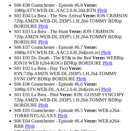
S06
E08
Grantchester - Episode #6.8
Verze:
1080p.STV.WEB-DL.AAC2.0.H.264-BTN
Přejít
S01
E04
La Brea - The New Arrival
Verze:
ION
CRiMSON
720p.AMZN.WEB-DL.DDP5.1.H.264-TOMMY
BDRip
BORDURE
Přejít
S01
E03
La Brea - The Hunt
Verze:
ION
CRiMSON
720p.AMZN.WEB-DL.DDP5.1.H.264-TOMMY
BDRip
BORDURE
Přejít
S06
E07
Grantchester - Episode #6.7
Verze:
1080p.STV.WEB-DL.AAC2.0.H.264[eztv.re]
Přejít
S01
E05
Dr. Death - The $?!& in the Bed
Verze:
WEBRip
ION10
WEB h264-KOGi
BDRip BORDURE
Přejít
S01
E02
La Brea - Day Two
Verze:
ION;720p.AMZN.WEB-DL.DDP5.1.H.264-TOMMY
SYNCOPY
BDRip BORDURE
Přejít
S06
E06
Grantchester - Episode #6.6
Verze:
1080p.STV.WEB-DL.AAC2.0.H.264[eztv.re]
Přejít
S01
E01
La Brea - Pilot
Verze:
ION; GOSSIP
SYNCOPY
720p.AMZN.WEB-DL.DDP5.1.H.264-TOMMY
BDRip
BORDURE
Přejít
S06
E05
Grantchester - Episode #6.5
Verze:
WEB.x264-
TORRENTGALAXY
Přejít
S06
E04
Grantchester - Episode #6.4
Verze:
WEB.h264-
RBB
Přejít