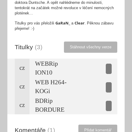
doktora Duntsche. A opět nahlédneme do minulosti,
tentokrát na začátek možné revoluce v léčení nemocných
plotének…
GaRaN_
Clear
Titulky pro vás přeložili
a
. Pěknou zábavu
přejeme! :-)
Titulky
(3)
Stáhnout všechny verze
WEBRip
cz
ION10
WEB H264-
cz
KOGi
BDRip
cz
BORDURE
Komentáře
(1)
Přidat komentář