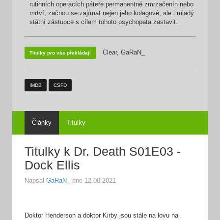
rutinních operacích páteře permanentně zmrzačenín nebo
mrtví, začnou se zajímat nejen jeho kolegové, ale i mladý
státní zástupce s cílem tohoto psychopata zastavit.
Clear, GaRaN_
Titulky pro vás překládají
IMDB
CSFD
Články
Titulky
Titulky k Dr. Death S01E03 -
Dock Ellis
Napsal
GaRaN_
dne
12.08.2021
Doktor Henderson a doktor Kirby jsou stále na lovu na