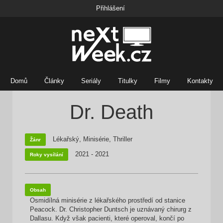
Přihlášení
Domů
Články
Seriály
Titulky
Filmy
Kontakty
Dr. Death
Lékařský, Minisérie, Thriller
Žánr
2021 - 2021
Roky vysílání
Obsah
Osmidílná minisérie z lékařského prostředí od stanice
Peacock. Dr. Christopher Duntsch je uznávaný chirurg z
Dallasu. Když však pacienti, které operoval, končí po