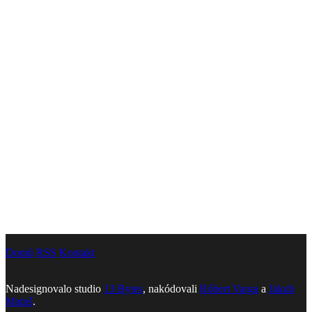
Domů
RSS
Kontakt
Nadesignovalo studio
13 Bytes
, nakódovali
Róbert Varga
a
Jakub
Matuš
.