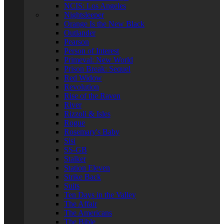
NCIS: Los Angeles
Nightsleeper
Orange Is the New Black
Outlander
Pearson
Person of Interest
Primeval: New World
Prison Break: Sequel
Red Widow
Revolution
Rise of the Raven
River
Rizzoli & Isles
Rogue
Rosemary's Baby
Sisi
SS-GB
Stalker
Station Eleven
Strike Back
Suits
Ten Days in the Valley
The Affair
The Americans
The Bible