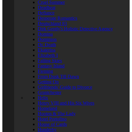
Cruel Summer
Deadbeat
Defiance
Desperate Romantics
Deutschland 83
Dirk Gently's Holistic Detective Agency
Domina
Dominion
Dr. Death
Ekaterina
Elizabeth I
Falling Skies
Fantasy Island
Fleming
From Dusk Till Dawn
Getting On
Girlfriends' Guide to Divorce
Grantchester
Helix
Henry VIII and His Six Wives
Homeland
Hooten & The Lady
Hotel Portofino
House of Cards
Hunderby