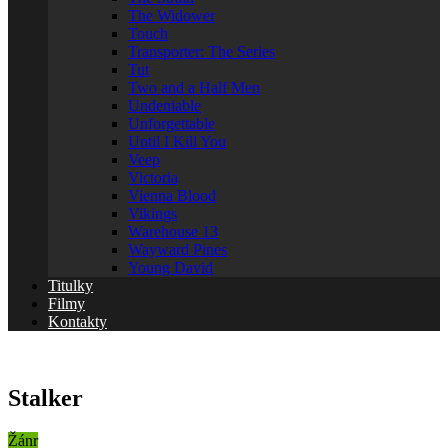
The Widower
Touch
Transporter: The Series
Tut
Two and a Half Men
Undeniable
Unforgettable
Until I Kill You
Veep
Victoria
Vienna Blood
Vikings
Warehouse 13
Wayward Pines
Young David
Titulky
Filmy
Kontakty
Stalker
Žánr