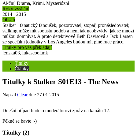
Akční, Drama, Krimi, Mysteriózní
Roky vysílání
2014 - 2015
Obsah
Stalker - fanatický fanoušek, pozorovatel, stopař, pronásledovatel;
stalking může mít spoustu podob a není tak neobvyklý, jak se mnozí
můžou domnívat. A proto detektivové Beth Davisová a Jack Larsen
ze speciální jednotky v Los Angeles budou mít plné ruce práce.
Titulky pro vás překládají
jeriska03, lukascoolarik
Titulky
Články
Titulky k Stalker S01E13 - The News
Napsal
Clear
dne
27.01.2015
Dnešní případ bude o moderátorovi zpráv na kanálu 12.
Pěkně se bavte :-)
Titulky
(2)