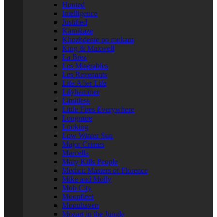
Hunted
Intelligence
Justified
Kamikaze
Khozhdenie po mukam
King & Maxwell
La Brea
Les Misérables
Les Revenants
Life After Life
Lilyhammer
Limitless
Little Fires Everywhere
Longmire
Looking
Low Winter Sun
Major Crimes
Marcella
Mary Kills People
Medici: Masters of Florence
Mike and Molly
Mob City
Moonfleet
Moonhaven
Mozart in the Jungle