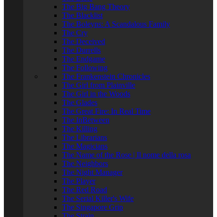
The Big Bang Theory
The Blacklist
The Boleyns: A Scandalous Family
The Cry
The Deceived
The Durrells
The Endgame
The Following
The Frankenstein Chronicles
The Girl from Plainville
The Girl in the Woods
The Glades
The Great Fire: In Real Time
The InBetween
The Killing
The Librarians
The Magicians
The Name of the Rose | Il nome della rosa
The Neighbors
The Night Manager
The Player
The Red Road
The Serial Killer's Wife
The Singapore Grip
The Strain