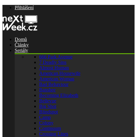
Přihlášení
Domů
Články
Seriály
666 Park Avenue
7 Deadly Sins
Almost Human
American Housewife
American Woman
Bad Behaviour
Banshee
Becoming Elizabeth
Bellevue
Big Shot
Blindspot
Camp
Colony
Continuum
Crossing Lines