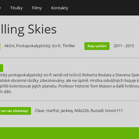
y
Titulky
Filmy
Kontakty
lling Skies
Akční, Postapokalyptický, Sci-fi, Thriller
2011 - 2015
Roky vysílání
cký postapokalyptický sci-fi seriál od tvůrců Roberta Rodata a Stevena S
 lidské obranné složky zdecimovány, ale ne úplně. Hrstka odvážných bojuj
 přišli kolonizovat jejich planetu. Profesor historie Tom Mason a další hrd
ch dětí.
Clear, Harfist, Jackeq, Miki226, Russell, timon111
y pro vás překládají