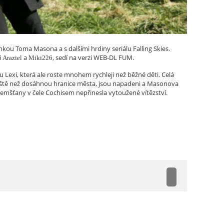
kou Toma Masona a s dalšími hrdiny seriálu Falling Skies.
i
a
, sedí na verzi WEB-DL FUM.
Araziel
Miki226
 Lexi, která ale roste mnohem rychleji než běžné děti. Celá
ještě než dosáhnou hranice města, jsou napadeni a Masonova
ozemšťany v čele Cochisem nepřinesla vytoužené vítězství.