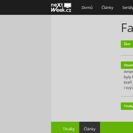
Domů
Články
Seriál
Fa
Žánr
Obsah
Ameri
byly
kteří
i svý
Titulk
Titulky
Články