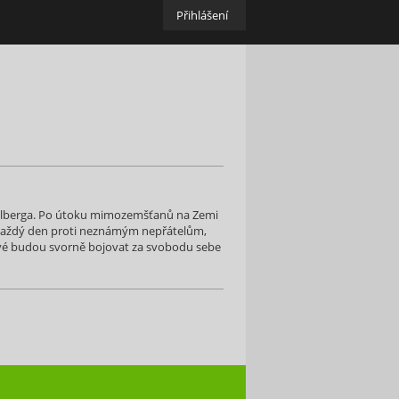
Přihlášení
pielberga. Po útoku mimozemšťanů na Zemi
e každý den proti neznámým nepřátelům,
inové budou svorně bojovat za svobodu sebe