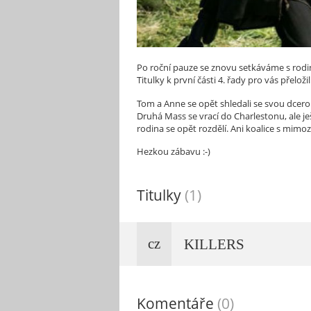
Po roční pauze se znovu setkáváme s rodin
Titulky k první části 4. řady pro vás přeložil
Tom a Anne se opět shledali se svou dcerou
Druhá Mass se vrací do Charlestonu, ale 
rodina se opět rozdělí. Ani koalice s mim
Hezkou zábavu :-)
Titulky
(1)
cz
KILLERS
Komentáře
(0)