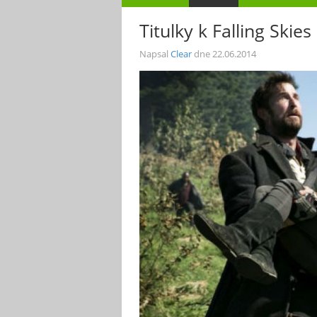
Titulky k Falling Skie
Napsal
Clear
dne
22.06.2014