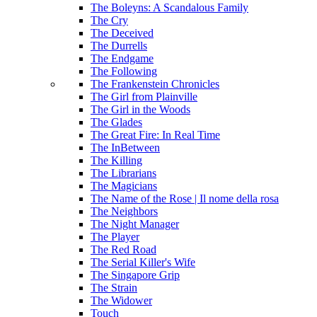
The Boleyns: A Scandalous Family
The Cry
The Deceived
The Durrells
The Endgame
The Following
The Frankenstein Chronicles
The Girl from Plainville
The Girl in the Woods
The Glades
The Great Fire: In Real Time
The InBetween
The Killing
The Librarians
The Magicians
The Name of the Rose | Il nome della rosa
The Neighbors
The Night Manager
The Player
The Red Road
The Serial Killer's Wife
The Singapore Grip
The Strain
The Widower
Touch