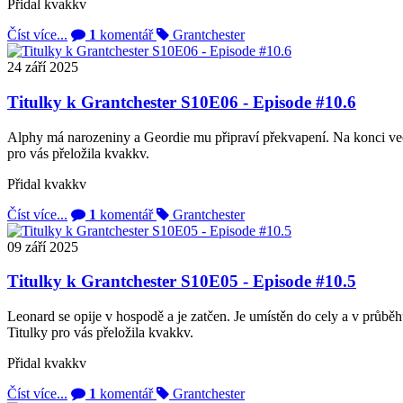
Přidal
kvakkv
Číst více...
1
komentář
Grantchester
24
září
2025
Titulky k Grantchester S10E06 - Episode #10.6
Alphy má narozeniny a Geordie mu připraví překvapení. Na konci veče
pro vás přeložila kvakkv.
Přidal
kvakkv
Číst více...
1
komentář
Grantchester
09
září
2025
Titulky k Grantchester S10E05 - Episode #10.5
Leonard se opije v hospodě a je zatčen. Je umístěn do cely a v průběhu
Titulky pro vás přeložila kvakkv.
Přidal
kvakkv
Číst více...
1
komentář
Grantchester