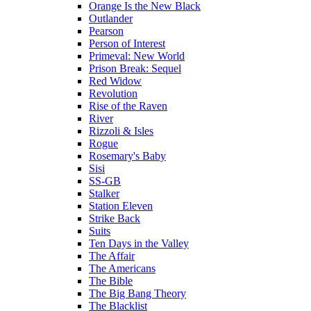
Orange Is the New Black
Outlander
Pearson
Person of Interest
Primeval: New World
Prison Break: Sequel
Red Widow
Revolution
Rise of the Raven
River
Rizzoli & Isles
Rogue
Rosemary's Baby
Sisi
SS-GB
Stalker
Station Eleven
Strike Back
Suits
Ten Days in the Valley
The Affair
The Americans
The Bible
The Big Bang Theory
The Blacklist