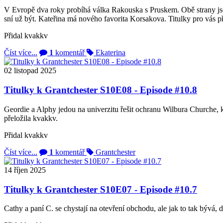
V Evropě dva roky probíhá válka Rakouska s Pruskem. Obě strany jso
sní už být. Kateřina má nového favorita Korsakova. Titulky pro v
Přidal
kvakkv
Číst více...
1
komentář
Ekaterina
02
listopad
2025
Titulky k Grantchester S10E08 - Episode #10.8
Geordie a Alphy jedou na univerzitu řešit ochranu Wilbura Churche, k
přeložila kvakkv.
Přidal
kvakkv
Číst více...
1
komentář
Grantchester
14
říjen
2025
Titulky k Grantchester S10E07 - Episode #10.7
Cathy a paní C. se chystají na otevření obchodu, ale jak to tak bývá, 