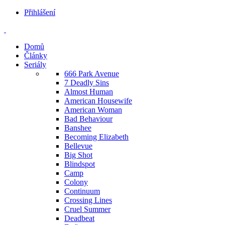
Přihlášení
Domů
Články
Seriály
666 Park Avenue
7 Deadly Sins
Almost Human
American Housewife
American Woman
Bad Behaviour
Banshee
Becoming Elizabeth
Bellevue
Big Shot
Blindspot
Camp
Colony
Continuum
Crossing Lines
Cruel Summer
Deadbeat