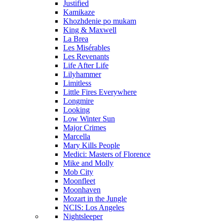
Justified
Kamikaze
Khozhdenie po mukam
King & Maxwell
La Brea
Les Misérables
Les Revenants
Life After Life
Lilyhammer
Limitless
Little Fires Everywhere
Longmire
Looking
Low Winter Sun
Major Crimes
Marcella
Mary Kills People
Medici: Masters of Florence
Mike and Molly
Mob City
Moonfleet
Moonhaven
Mozart in the Jungle
NCIS: Los Angeles
Nightsleeper