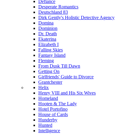
Defiance
Desperate Romantics
Deutschland 83
Dirk Gently's Holistic Detective Agency
Domina
Dominion
Dr. Death
Ekaterina
Elizabeth I
Falling Skies
Fantasy Island
Fleming
From Dusk Till Dawn
Getting On
Girlfriends' Guide to Divorce
Grantchester
Helix
Henry VIII and His Six Wives
Homeland
Hooten & The Lady
Hotel Portofino
House of Cards
Hunderby
Hunted
Intelligence