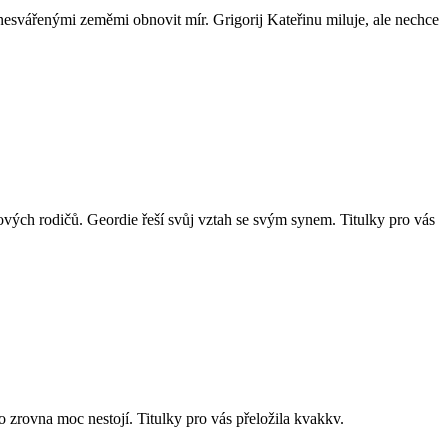
esvářenými zeměmi obnovit mír. Grigorij Kateřinu miluje, ale nechce
ových rodičů. Geordie řeší svůj vztah se svým synem. Titulky pro vás
o zrovna moc nestojí. Titulky pro vás přeložila kvakkv.