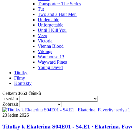
Transporter: The Series
Tut
Two and a Half Men
Undeniable
Unforgettable
Until I Kill You
Veep
Victoria
Vienna Blood
Vikings
Warehouse 13
Wayward Pines
Young David
Titulky
Filmy
Kontakty
Celkem
3653
článků
u seriálu
Zobrazit
23
leden
2026
Titulky k Ekaterina S04E01 - S4.E1 ∙ Ekaterina. Favo