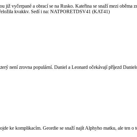
u již vyčerpané a obrací se na Rusko. Kateřina se snaží mezi oběma zn
ás přeložila kvakkv. Sedí i na: NATPORETDSV41 (KAT41)
terý není zrovna populární. Daniel a Leonard očekávají příjezd Daniel
dojde ke komplikacím. Geordie se snaží najít Alphyho matku, ale ten o t