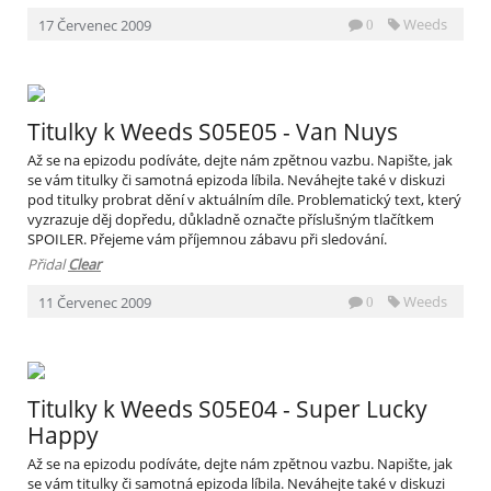
Weeds
17
Červenec
2009
0
Titulky k Weeds S05E05 - Van Nuys
Až se na epizodu podíváte, dejte nám zpětnou vazbu. Napište, jak
se vám titulky či samotná epizoda líbila. Neváhejte také v diskuzi
pod titulky probrat dění v aktuálním díle. Problematický text, který
vyzrazuje děj dopředu, důkladně označte příslušným tlačítkem
SPOILER. Přejeme vám příjemnou zábavu při sledování.
Přidal
Clear
Weeds
11
Červenec
2009
0
Titulky k Weeds S05E04 - Super Lucky
Happy
Až se na epizodu podíváte, dejte nám zpětnou vazbu. Napište, jak
se vám titulky či samotná epizoda líbila. Neváhejte také v diskuzi