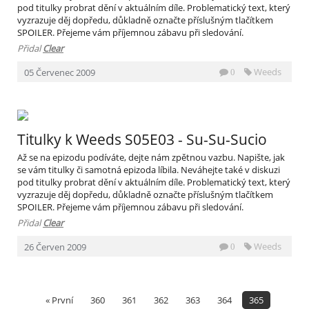
pod titulky probrat dění v aktuálním díle. Problematický text, který
vyzrazuje děj dopředu, důkladně označte příslušným tlačítkem
SPOILER. Přejeme vám příjemnou zábavu při sledování.
Přidal
Clear
Weeds
05
Červenec
2009
0
Titulky k Weeds S05E03 - Su-Su-Sucio
Až se na epizodu podíváte, dejte nám zpětnou vazbu. Napište, jak
se vám titulky či samotná epizoda líbila. Neváhejte také v diskuzi
pod titulky probrat dění v aktuálním díle. Problematický text, který
vyzrazuje děj dopředu, důkladně označte příslušným tlačítkem
SPOILER. Přejeme vám příjemnou zábavu při sledování.
Přidal
Clear
Weeds
26
Červen
2009
0
« První
360
361
362
363
364
365