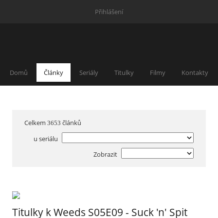
Přihlášení
Domů
Články
Seriály
Titulky
Filmy
Kontakty
Celkem
článků
3653
u seriálu
Zobrazit
Titulky k Weeds S05E09 - Suck 'n' Spit