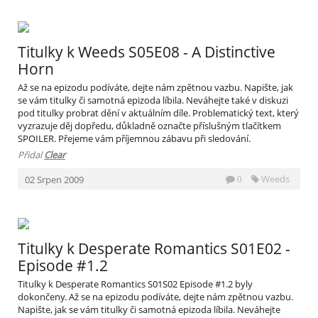
Titulky k Weeds S05E08 - A Distinctive
Horn
Až se na epizodu podíváte, dejte nám zpětnou vazbu. Napište, jak
se vám titulky či samotná epizoda líbila. Neváhejte také v diskuzi
pod titulky probrat dění v aktuálním díle. Problematický text, který
vyzrazuje děj dopředu, důkladně označte příslušným tlačítkem
SPOILER. Přejeme vám příjemnou zábavu při sledování.
Přidal
Clear
Weeds
02
Srpen
2009
0
Titulky k Desperate Romantics S01E02 -
Episode #1.2
Titulky k Desperate Romantics S01S02 Episode #1.2 byly
dokončeny. Až se na epizodu podíváte, dejte nám zpětnou vazbu.
Napište, jak se vám titulky či samotná epizoda líbila. Neváhejte