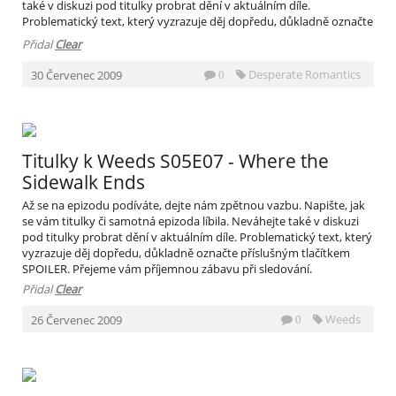
také v diskuzi pod titulky probrat dění v aktuálním díle.
Problematický text, který vyzrazuje děj dopředu, důkladně označte
příslušným tlačítkem SPOILER. Přejeme vám příjemnou zábavu při
Přidal
Clear
sledování.
Desperate Romantics
30
Červenec
2009
0
Titulky k Weeds S05E07 - Where the
Sidewalk Ends
Až se na epizodu podíváte, dejte nám zpětnou vazbu. Napište, jak
se vám titulky či samotná epizoda líbila. Neváhejte také v diskuzi
pod titulky probrat dění v aktuálním díle. Problematický text, který
vyzrazuje děj dopředu, důkladně označte příslušným tlačítkem
SPOILER. Přejeme vám příjemnou zábavu při sledování.
Přidal
Clear
Weeds
26
Červenec
2009
0