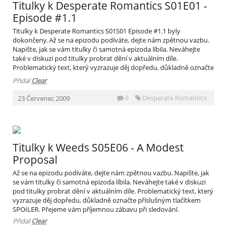
Titulky k Desperate Romantics S01E01 -
Episode #1.1
Titulky k Desperate Romantics S01S01 Episode #1.1 byly
dokončeny. Až se na epizodu podíváte, dejte nám zpětnou vazbu.
Napište, jak se vám titulky či samotná epizoda líbila. Neváhejte
také v diskuzi pod titulky probrat dění v aktuálním díle.
Problematický text, který vyzrazuje děj dopředu, důkladně označte
příslušným tlačítkem SPOILER. Přejeme vám příjemnou zábavu při
Přidal
Clear
sledování.
Desperate Romantics
23
Červenec
2009
0
Titulky k Weeds S05E06 - A Modest
Proposal
Až se na epizodu podíváte, dejte nám zpětnou vazbu. Napište, jak
se vám titulky či samotná epizoda líbila. Neváhejte také v diskuzi
pod titulky probrat dění v aktuálním díle. Problematický text, který
vyzrazuje děj dopředu, důkladně označte příslušným tlačítkem
SPOILER. Přejeme vám příjemnou zábavu při sledování.
Přidal
Clear