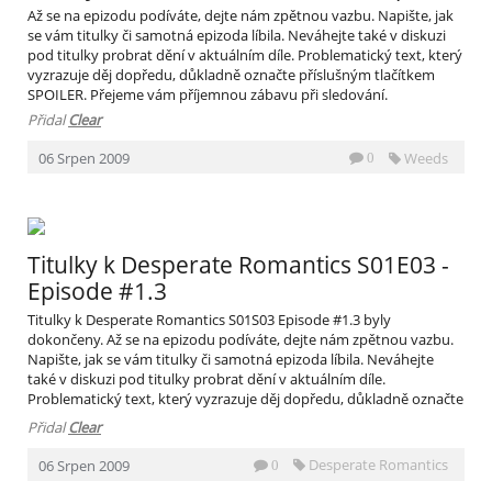
Až se na epizodu podíváte, dejte nám zpětnou vazbu. Napište, jak
se vám titulky či samotná epizoda líbila. Neváhejte také v diskuzi
pod titulky probrat dění v aktuálním díle. Problematický text, který
vyzrazuje děj dopředu, důkladně označte příslušným tlačítkem
SPOILER. Přejeme vám příjemnou zábavu při sledování.
Přidal
Clear
Weeds
06
Srpen
2009
0
Titulky k Desperate Romantics S01E03 -
Episode #1.3
Titulky k Desperate Romantics S01S03 Episode #1.3 byly
dokončeny. Až se na epizodu podíváte, dejte nám zpětnou vazbu.
Napište, jak se vám titulky či samotná epizoda líbila. Neváhejte
také v diskuzi pod titulky probrat dění v aktuálním díle.
Problematický text, který vyzrazuje děj dopředu, důkladně označte
příslušným tlačítkem SPOILER. Přejeme vám příjemnou zábavu při
Přidal
Clear
sledování.
Desperate Romantics
06
Srpen
2009
0