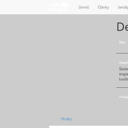
Domů
Články
Seriál
D
Žánr
Obsah
Šesti
inspi
tvoř
Titulk
Titulky