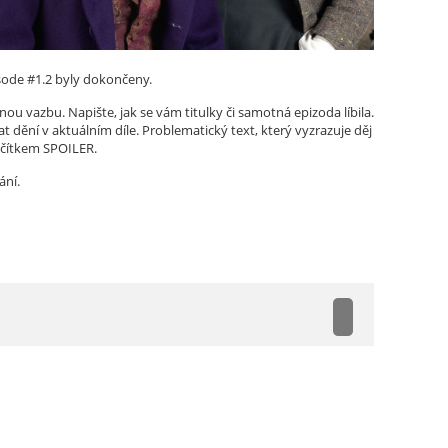
sode #1.2 byly dokončeny.
ou vazbu. Napište, jak se vám titulky či samotná epizoda líbila.
t dění v aktuálním díle. Problematický text, který vyzrazuje děj
ačítkem SPOILER.
ání.