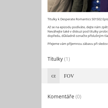
Titulky k Desperate Romantics S01S02 Epi
Až se na epizodu podíváte, dejte nám zpětn
Neváhejte také v diskuzi pod titulky probra
dopředu, důkladně označte příslušným tl
Přejeme vám příjemnou zábavu při sledov
Titulky
(1)
cz
FOV
Komentáře
(0)