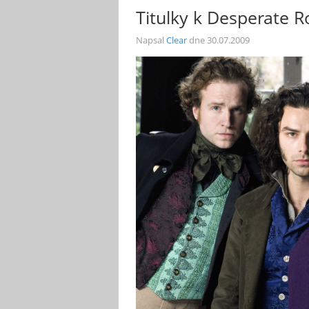
Titulky k Desperate 
Napsal
Clear
dne
30.07.2009