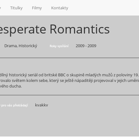
y
Titulky
Filmy
Kontakty
esperate Romantics
Drama, Historický
2009 - 2009
Roky vysílání
dílný historický seriál od britské BBC o skupině mladých mužů z poloviny 19. s
rovalo světem kolem sebe, který se ještě nápaditěji projevoval v jejich umění.
ivého ducha.
kvakkv
y pro vás překládají