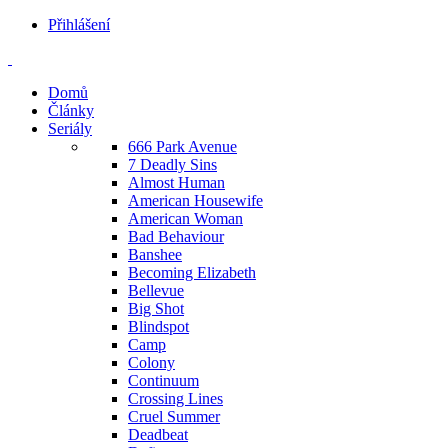
Přihlášení
Domů
Články
Seriály
666 Park Avenue
7 Deadly Sins
Almost Human
American Housewife
American Woman
Bad Behaviour
Banshee
Becoming Elizabeth
Bellevue
Big Shot
Blindspot
Camp
Colony
Continuum
Crossing Lines
Cruel Summer
Deadbeat