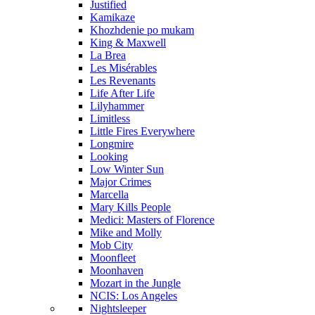
Justified
Kamikaze
Khozhdenie po mukam
King & Maxwell
La Brea
Les Misérables
Les Revenants
Life After Life
Lilyhammer
Limitless
Little Fires Everywhere
Longmire
Looking
Low Winter Sun
Major Crimes
Marcella
Mary Kills People
Medici: Masters of Florence
Mike and Molly
Mob City
Moonfleet
Moonhaven
Mozart in the Jungle
NCIS: Los Angeles
Nightsleeper