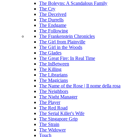
The Boleyns: A Scandalous Family
The Cry
The Deceived
The Durrells
The Endgame
The Following
The Frankenstein Chronicles
The Girl from Plainville
The Girl in the Woods
The Glades
The Great Fire: In Real Time
The InBetween
The Killing
The Librarians
The Magicians
The Name of the Rose | Il nome della rosa
The Neighbors
The Night Manager
The Player
The Red Road
The Serial Killer's Wife
The Singapore Grip
The Strain
The Widower
Touch