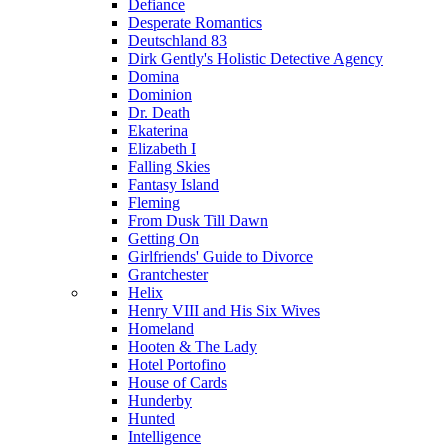
Defiance
Desperate Romantics
Deutschland 83
Dirk Gently's Holistic Detective Agency
Domina
Dominion
Dr. Death
Ekaterina
Elizabeth I
Falling Skies
Fantasy Island
Fleming
From Dusk Till Dawn
Getting On
Girlfriends' Guide to Divorce
Grantchester
Helix
Henry VIII and His Six Wives
Homeland
Hooten & The Lady
Hotel Portofino
House of Cards
Hunderby
Hunted
Intelligence