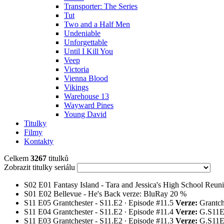
Transporter: The Series
Tut
Two and a Half Men
Undeniable
Unforgettable
Until I Kill You
Veep
Victoria
Vienna Blood
Vikings
Warehouse 13
Wayward Pines
Young David
Titulky
Filmy
Kontakty
Celkem
3267
titulků
Zobrazit titulky seriálu
S02
E01
Fantasy Island - Tara and Jessica's High School Reu
S01
E02
Bellevue - He's Back
verze: BluRay
20 %
S11
E05
Grantchester - S11.E2 ∙ Episode #11.5
Verze:
Grantc
S11
E04
Grantchester - S11.E2 ∙ Episode #11.4
Verze:
G.S11
S11
E03
Grantchester - S11.E2 ∙ Episode #11.3
Verze:
G.S11