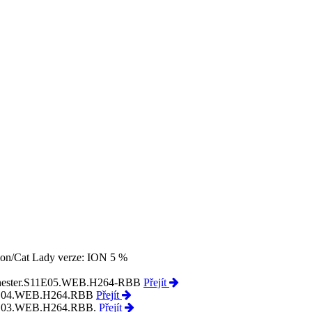
nion/Cat Lady
verze: ION
5 %
hester.S11E05.WEB.H264-RBB
Přejít
E04.WEB.H264.RBB
Přejít
E03.WEB.H264.RBB.
Přejít