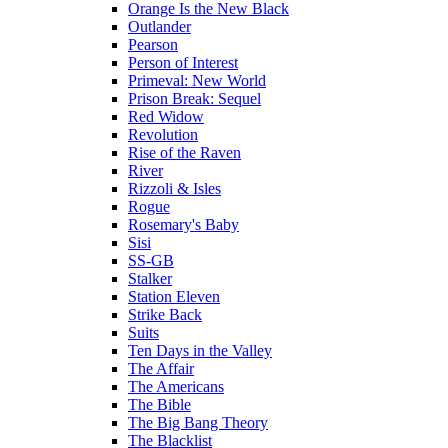
Orange Is the New Black
Outlander
Pearson
Person of Interest
Primeval: New World
Prison Break: Sequel
Red Widow
Revolution
Rise of the Raven
River
Rizzoli & Isles
Rogue
Rosemary's Baby
Sisi
SS-GB
Stalker
Station Eleven
Strike Back
Suits
Ten Days in the Valley
The Affair
The Americans
The Bible
The Big Bang Theory
The Blacklist