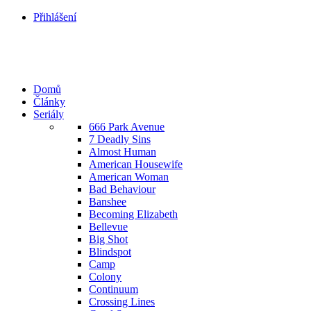
Přihlášení
Domů
Články
Seriály
666 Park Avenue
7 Deadly Sins
Almost Human
American Housewife
American Woman
Bad Behaviour
Banshee
Becoming Elizabeth
Bellevue
Big Shot
Blindspot
Camp
Colony
Continuum
Crossing Lines