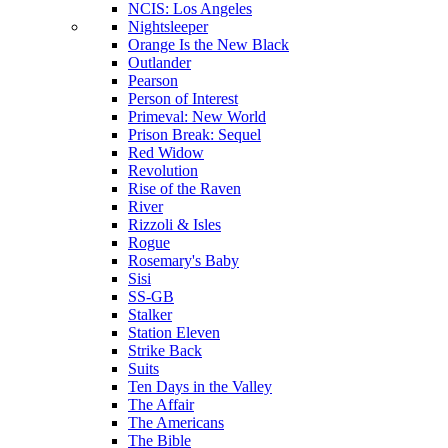
NCIS: Los Angeles
Nightsleeper
Orange Is the New Black
Outlander
Pearson
Person of Interest
Primeval: New World
Prison Break: Sequel
Red Widow
Revolution
Rise of the Raven
River
Rizzoli & Isles
Rogue
Rosemary's Baby
Sisi
SS-GB
Stalker
Station Eleven
Strike Back
Suits
Ten Days in the Valley
The Affair
The Americans
The Bible