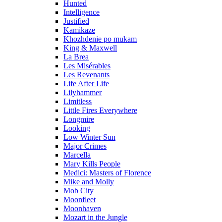
Hunted
Intelligence
Justified
Kamikaze
Khozhdenie po mukam
King & Maxwell
La Brea
Les Misérables
Les Revenants
Life After Life
Lilyhammer
Limitless
Little Fires Everywhere
Longmire
Looking
Low Winter Sun
Major Crimes
Marcella
Mary Kills People
Medici: Masters of Florence
Mike and Molly
Mob City
Moonfleet
Moonhaven
Mozart in the Jungle