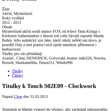
Žánr
Akční, Mysteriózní
Roky vysílání
2012 - 2013
Obsah
Mysteriózně-akční seriál stanice FOX od tvůrce Tima Kringa s
Kieferem Sutherlandem v hlavní roli coby bývalý reportér Martin
Bohm. Jeho autistický syn Jake, který nikdy neřekl ani slovo, je
posedlý čísly a umí pomocí nich zjistit minulost, přítomnost i
budoucnost.
Titulky pro vás překládají
Araziel , Clear, DENERICK, Gorywald, lesator, miki226, Nowka,
Russell, Sharkamellita, Timon111, Windu996
Titulky
Články
Titulky k Touch S02E09 - Clockwork
Napsal
Clear
dne
31.03.2013
Tentokrát se Martin vypraví do věznice, aby zachránil odsouzeného