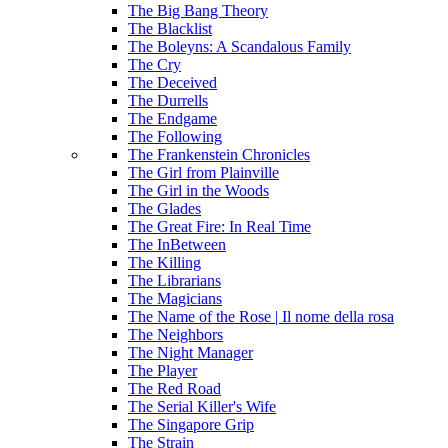
The Big Bang Theory
The Blacklist
The Boleyns: A Scandalous Family
The Cry
The Deceived
The Durrells
The Endgame
The Following
The Frankenstein Chronicles
The Girl from Plainville
The Girl in the Woods
The Glades
The Great Fire: In Real Time
The InBetween
The Killing
The Librarians
The Magicians
The Name of the Rose | Il nome della rosa
The Neighbors
The Night Manager
The Player
The Red Road
The Serial Killer's Wife
The Singapore Grip
The Strain