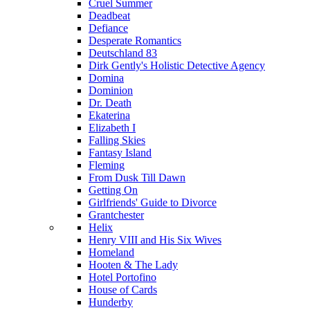
Cruel Summer
Deadbeat
Defiance
Desperate Romantics
Deutschland 83
Dirk Gently's Holistic Detective Agency
Domina
Dominion
Dr. Death
Ekaterina
Elizabeth I
Falling Skies
Fantasy Island
Fleming
From Dusk Till Dawn
Getting On
Girlfriends' Guide to Divorce
Grantchester
Helix
Henry VIII and His Six Wives
Homeland
Hooten & The Lady
Hotel Portofino
House of Cards
Hunderby