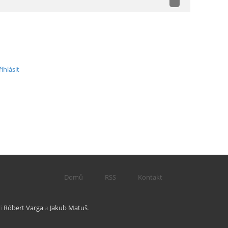
řihlásit
Domů
RSS
Kontakt
li
Róbert Varga
a
Jakub Matuš
.