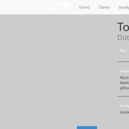
Domů
Články
Seriál
T
Dot
Žánr
Obsah
Myste
Marti
přít
Titulk
Arazi