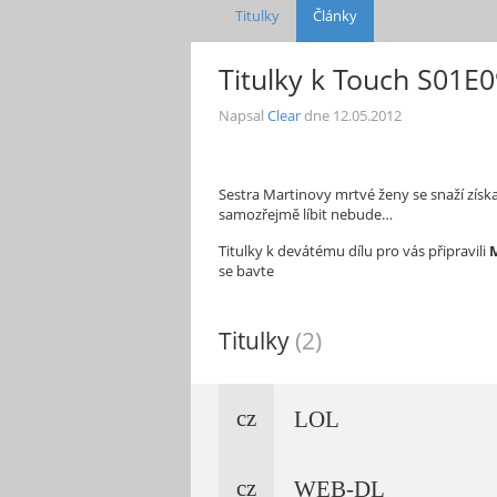
Titulky
Články
Titulky k Touch S01E0
Napsal
Clear
dne
12.05.2012
Sestra Martinovy mrtvé ženy se snaží získa
samozřejmě líbit nebude…
Titulky k devátému dílu pro vás připravili
M
se bavte
Titulky
(2)
cz
LOL
cz
WEB-DL