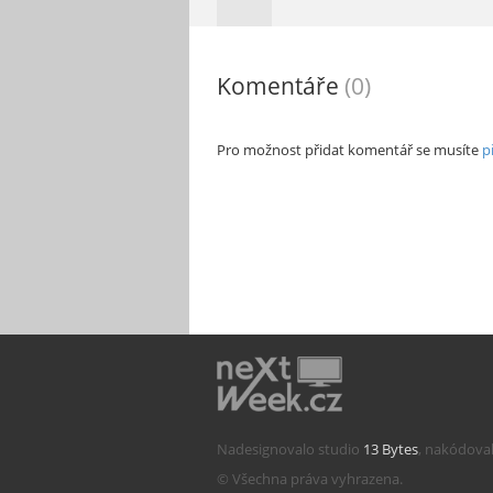
Komentáře
(0)
Pro možnost přidat komentář se musíte
p
Nadesignovalo studio
13 Bytes
, nakódova
© Všechna práva vyhrazena.