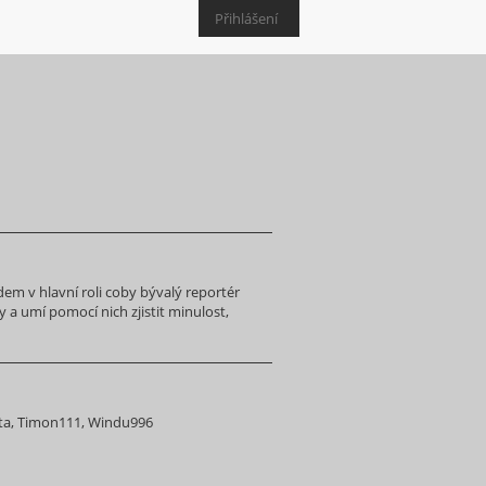
Přihlášení
em v hlavní roli coby bývalý reportér
ly a umí pomocí nich zjistit minulost,
lita, Timon111, Windu996