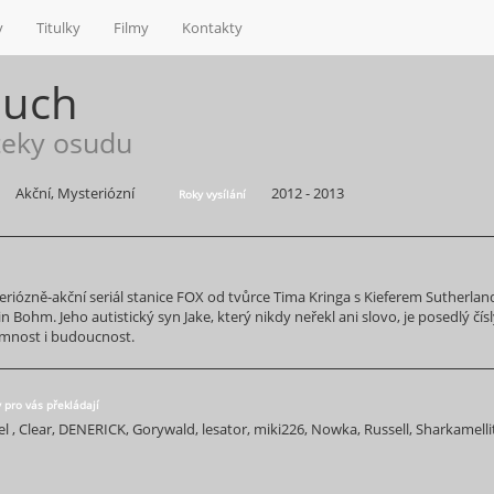
y
Titulky
Filmy
Kontakty
ouch
eky osudu
Akční, Mysteriózní
2012 - 2013
Roky vysílání
riózně-akční seriál stanice FOX od tvůrce Tima Kringa s Kieferem Sutherland
n Bohm. Jeho autistický syn Jake, který nikdy neřekl ani slovo, je posedlý čís
omnost i budoucnost.
y pro vás překládají
el , Clear, DENERICK, Gorywald, lesator, miki226, Nowka, Russell, Sharkamel