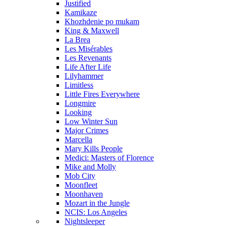
Justified
Kamikaze
Khozhdenie po mukam
King & Maxwell
La Brea
Les Misérables
Les Revenants
Life After Life
Lilyhammer
Limitless
Little Fires Everywhere
Longmire
Looking
Low Winter Sun
Major Crimes
Marcella
Mary Kills People
Medici: Masters of Florence
Mike and Molly
Mob City
Moonfleet
Moonhaven
Mozart in the Jungle
NCIS: Los Angeles
Nightsleeper