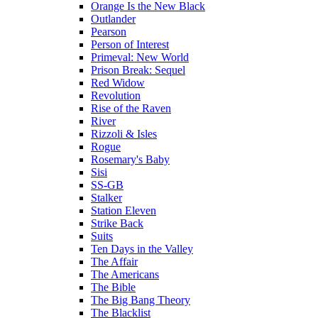
Orange Is the New Black
Outlander
Pearson
Person of Interest
Primeval: New World
Prison Break: Sequel
Red Widow
Revolution
Rise of the Raven
River
Rizzoli & Isles
Rogue
Rosemary's Baby
Sisi
SS-GB
Stalker
Station Eleven
Strike Back
Suits
Ten Days in the Valley
The Affair
The Americans
The Bible
The Big Bang Theory
The Blacklist