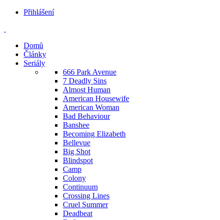
Přihlášení
Domů
Články
Seriály
666 Park Avenue
7 Deadly Sins
Almost Human
American Housewife
American Woman
Bad Behaviour
Banshee
Becoming Elizabeth
Bellevue
Big Shot
Blindspot
Camp
Colony
Continuum
Crossing Lines
Cruel Summer
Deadbeat