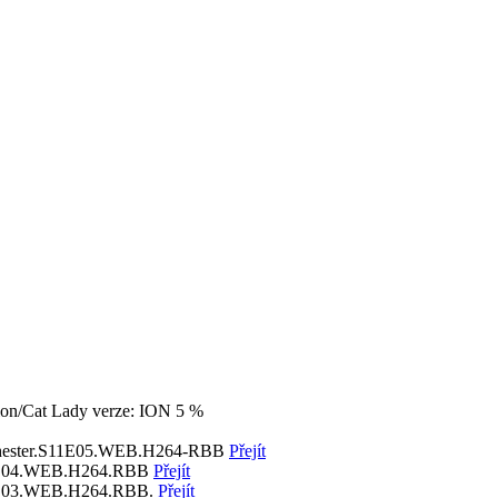
nion/Cat Lady
verze: ION
5 %
hester.S11E05.WEB.H264-RBB
Přejít
E04.WEB.H264.RBB
Přejít
E03.WEB.H264.RBB.
Přejít