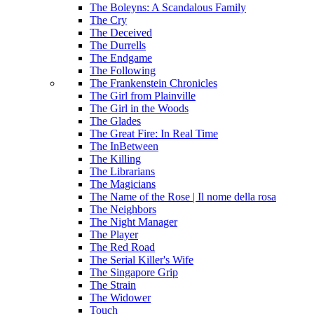
The Boleyns: A Scandalous Family
The Cry
The Deceived
The Durrells
The Endgame
The Following
The Frankenstein Chronicles
The Girl from Plainville
The Girl in the Woods
The Glades
The Great Fire: In Real Time
The InBetween
The Killing
The Librarians
The Magicians
The Name of the Rose | Il nome della rosa
The Neighbors
The Night Manager
The Player
The Red Road
The Serial Killer's Wife
The Singapore Grip
The Strain
The Widower
Touch