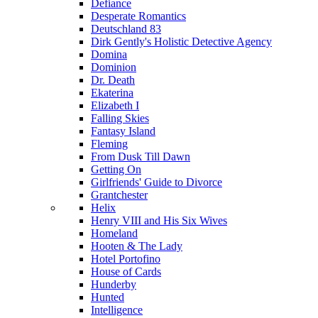
Defiance
Desperate Romantics
Deutschland 83
Dirk Gently's Holistic Detective Agency
Domina
Dominion
Dr. Death
Ekaterina
Elizabeth I
Falling Skies
Fantasy Island
Fleming
From Dusk Till Dawn
Getting On
Girlfriends' Guide to Divorce
Grantchester
Helix
Henry VIII and His Six Wives
Homeland
Hooten & The Lady
Hotel Portofino
House of Cards
Hunderby
Hunted
Intelligence