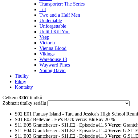
Transporter: The Series
Tut
Two and a Half Men
Undeniable
Unforgettable
Until I Kill You
Veep
Victoria
Vienna Blood
Vikings
Warehouse 13
Wayward Pines
Young David
Titulky
Filmy
Kontakty
Celkem
3267
titulků
Zobrazit titulky seriálu
S02
E01
Fantasy Island - Tara and Jessica's High School Reu
S01
E02
Bellevue - He's Back
verze: BluRay
20 %
S11
E05
Grantchester - S11.E2 ∙ Episode #11.5
Verze:
Grantc
S11
E04
Grantchester - S11.E2 ∙ Episode #11.4
Verze:
G.S11
S11
E03
Grantchester - S11.E2 ∙ Episode #11.3
Verze:
G.S11