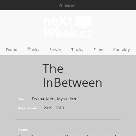
Přihlášení
Domů
Články
Seriály
Titulky
Filmy
Kontakty
The
InBetween
Drama, Krimi, Mysteriózní
Žánr
2019 - 2019
Roky vysílání
Obsah