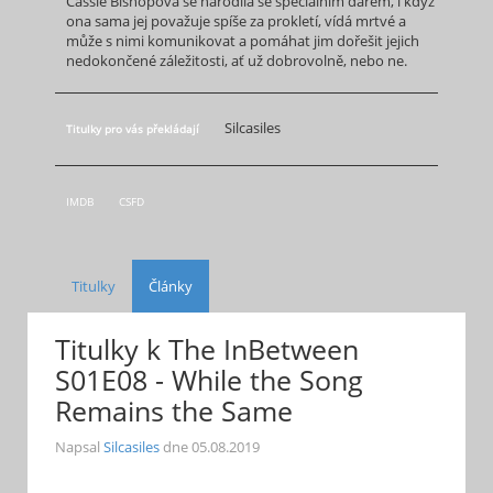
Cassie Bishopová se narodila se speciálním darem, i když
ona sama jej považuje spíše za prokletí, vídá mrtvé a
může s nimi komunikovat a pomáhat jim dořešit jejich
nedokončené záležitosti, ať už dobrovolně, nebo ne.
Silcasiles
Titulky pro vás překládají
IMDB
CSFD
Titulky
Články
Titulky k The InBetween
S01E08 - While the Song
Remains the Same
Napsal
Silcasiles
dne
05.08.2019