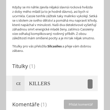
Kdyby se mi náhle zjevila nějaká slavná rocková hvězda
z doby mého mládí (a to je hodně dávno), asi bych si
ucvrnkla. Cassie tenhle zážitek taky malinko vykolejí. Setká
se s idolem ze svého dětství a pomáhá mu napravit křivdy,
které napáchal v minulosti. Naši dva detektivové vyšetřují
záhadnou smrt energické mladé ženy, zatímco Cassieiny
vize odhalují komplikovaný rodinný příběh. Z obou
záležitostí mám smíšené pocity a je mi tak nějak smutno.
Titulky pro vás přeložila
Silcasiles
a přeje vám dobrou
zábavu.
Titulky
(1)
cz
KILLERS
Komentáře
(1)
Přidat komentář