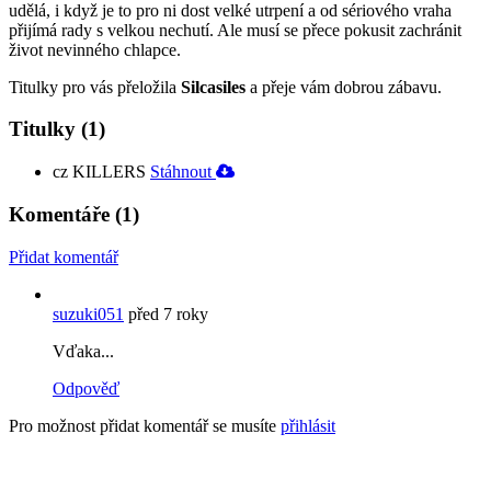
udělá, i když je to pro ni dost velké utrpení a od sériového vraha
přijímá rady s velkou nechutí. Ale musí se přece pokusit zachránit
život nevinného chlapce.
Titulky pro vás přeložila
Silcasiles
a přeje vám dobrou zábavu.
Titulky
(1)
cz
KILLERS
Stáhnout
Komentáře
(1)
Přidat komentář
suzuki051
před 7 roky
Vďaka...
Odpověď
Pro možnost přidat komentář se musíte
přihlásit