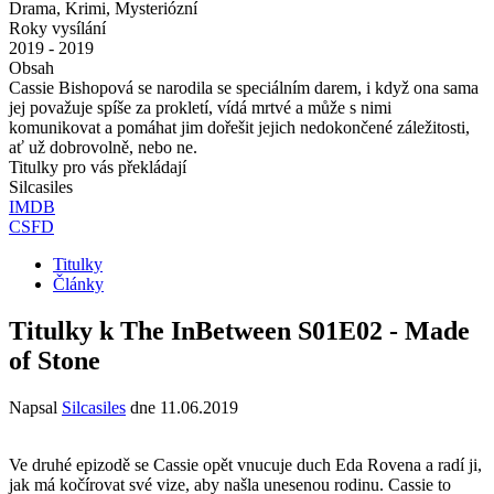
Drama, Krimi, Mysteriózní
Roky vysílání
2019 - 2019
Obsah
Cassie Bishopová se narodila se speciálním darem, i když ona sama
jej považuje spíše za prokletí, vídá mrtvé a může s nimi
komunikovat a pomáhat jim dořešit jejich nedokončené záležitosti,
ať už dobrovolně, nebo ne.
Titulky pro vás překládají
Silcasiles
IMDB
CSFD
Titulky
Články
Titulky k The InBetween S01E02 - Made
of Stone
Napsal
Silcasiles
dne
11.06.2019
Ve druhé epizodě se Cassie opět vnucuje duch Eda Rovena a radí ji,
jak má kočírovat své vize, aby našla unesenou rodinu. Cassie to