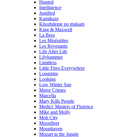
Hunted
Intelligence
Justified
Kamikaze
Khozhdenie po mukam
King & Maxwell
La Brea
Les Misérables
Les Revenants
Life After Life
Lilyhammer
Limitless
Little Fires Everywhere
Longmire
Looking
Low Winter Sun
Major Crimes
Marcella
Mary Kills People
Medici: Masters of Florence
Mike and Molly
Mob City
Moonfleet
Moonhaven
Mozart in the Jungle