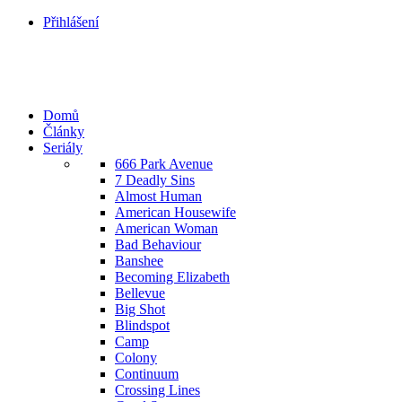
Přihlášení
Domů
Články
Seriály
666 Park Avenue
7 Deadly Sins
Almost Human
American Housewife
American Woman
Bad Behaviour
Banshee
Becoming Elizabeth
Bellevue
Big Shot
Blindspot
Camp
Colony
Continuum
Crossing Lines