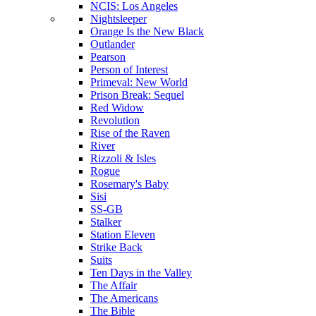
NCIS: Los Angeles
Nightsleeper
Orange Is the New Black
Outlander
Pearson
Person of Interest
Primeval: New World
Prison Break: Sequel
Red Widow
Revolution
Rise of the Raven
River
Rizzoli & Isles
Rogue
Rosemary's Baby
Sisi
SS-GB
Stalker
Station Eleven
Strike Back
Suits
Ten Days in the Valley
The Affair
The Americans
The Bible