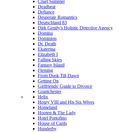
Cruel Summer
Deadbeat
Defiance
Desperate Romantics
Deutschland 83
Dirk Gently's Holistic Detective Agency
Domina
Dominion
Dr. Death
Ekaterina
Elizabeth I
Falling Skies
Fantasy Island
Fleming
From Dusk Till Dawn
Getting On
Girlfriends' Guide to Divorce
Grantchester
Helix
Henry VIII and His Six Wives
Homeland
Hooten & The Lady
Hotel Portofino
House of Cards
Hunderby