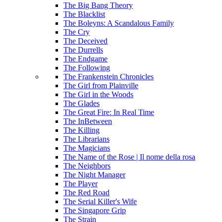
The Big Bang Theory
The Blacklist
The Boleyns: A Scandalous Family
The Cry
The Deceived
The Durrells
The Endgame
The Following
The Frankenstein Chronicles
The Girl from Plainville
The Girl in the Woods
The Glades
The Great Fire: In Real Time
The InBetween
The Killing
The Librarians
The Magicians
The Name of the Rose | Il nome della rosa
The Neighbors
The Night Manager
The Player
The Red Road
The Serial Killer's Wife
The Singapore Grip
The Strain