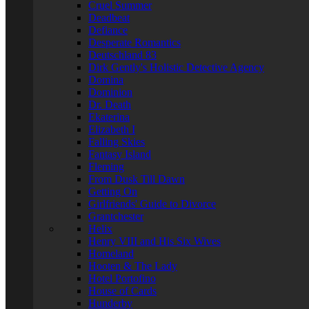
Cruel Summer
Deadbeat
Defiance
Desperate Romantics
Deutschland 83
Dirk Gently's Holistic Detective Agency
Domina
Dominion
Dr. Death
Ekaterina
Elizabeth I
Falling Skies
Fantasy Island
Fleming
From Dusk Till Dawn
Getting On
Girlfriends' Guide to Divorce
Grantchester
Helix
Henry VIII and His Six Wives
Homeland
Hooten & The Lady
Hotel Portofino
House of Cards
Hunderby