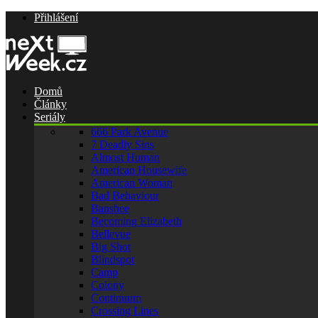
Přihlášení
Domů
Články
Seriály
666 Park Avenue
7 Deadly Sins
Almost Human
American Housewife
American Woman
Bad Behaviour
Banshee
Becoming Elizabeth
Bellevue
Big Shot
Blindspot
Camp
Colony
Continuum
Crossing Lines