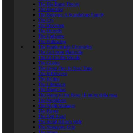
The Big Bang Theory
The Blacklist
The Boleyns: A Scandalous Family
The Cry
The Deceived
The Durrells
The Endgame
The Following
The Frankenstein Chronicles
The Girl from Plainville
The Girl in the Woods
The Glades
The Great Fire: In Real Time
The InBetween
The Killing
The Librarians
The Magicians
The Name of the Rose | Il nome della rosa
The Neighbors
The Night Manager
The Player
The Red Road
The Serial Killer's Wife
The Singapore Grip
The Strain