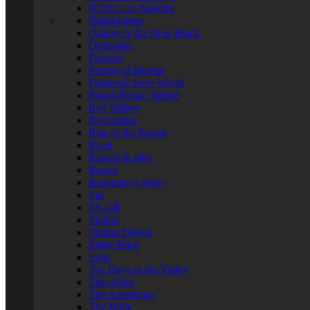
NCIS: Los Angeles
Nightsleeper
Orange Is the New Black
Outlander
Pearson
Person of Interest
Primeval: New World
Prison Break: Sequel
Red Widow
Revolution
Rise of the Raven
River
Rizzoli & Isles
Rogue
Rosemary's Baby
Sisi
SS-GB
Stalker
Station Eleven
Strike Back
Suits
Ten Days in the Valley
The Affair
The Americans
The Bible