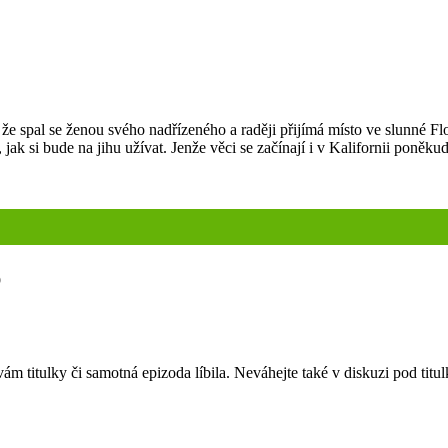
 spal se ženou svého nadřízeného a raději přijímá místo ve slunné Flori
jak si bude na jihu užívat. Jenže věci se začínají i v Kalifornii poněku
p
m titulky či samotná epizoda líbila. Neváhejte také v diskuzi pod titul