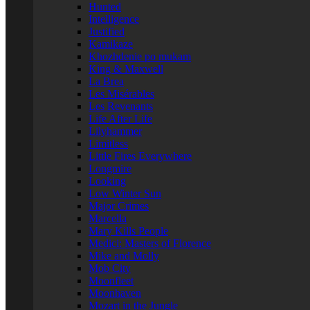
Hunted
Intelligence
Justified
Kamikaze
Khozhdenie po mukam
King & Maxwell
La Brea
Les Misérables
Les Revenants
Life After Life
Lilyhammer
Limitless
Little Fires Everywhere
Longmire
Looking
Low Winter Sun
Major Crimes
Marcella
Mary Kills People
Medici: Masters of Florence
Mike and Molly
Mob City
Moonfleet
Moonhaven
Mozart in the Jungle