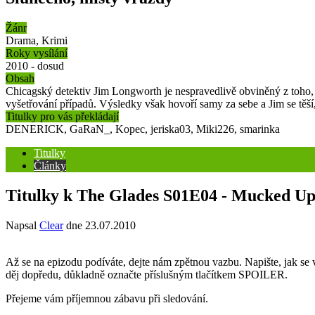
Žánr
Drama, Krimi
Roky vysílání
2010 - dosud
Obsah
Chicagský detektiv Jim Longworth je nespravedlivě obviněný z toho, že
vyšetřování případů. Výsledky však hovoří samy za sebe a Jim se těší, 
Titulky pro vás překládají
DENERICK, GaRaN_, Kopec, jeriska03, Miki226, smarinka
Titulky
Články
Titulky k The Glades S01E04 - Mucked U
Napsal
Clear
dne
23.07.2010
Až se na epizodu podíváte, dejte nám zpětnou vazbu. Napište, jak se vá
děj dopředu, důkladně označte příslušným tlačítkem SPOILER.
Přejeme vám příjemnou zábavu při sledování.