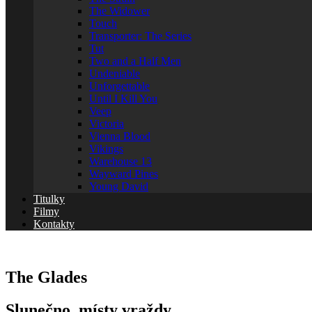
The Widower
Touch
Transporter: The Series
Tut
Two and a Half Men
Undeniable
Unforgettable
Until I Kill You
Veep
Victoria
Vienna Blood
Vikings
Warehouse 13
Wayward Pines
Young David
Titulky
Filmy
Kontakty
The Glades
Slunečno, místy vraždy