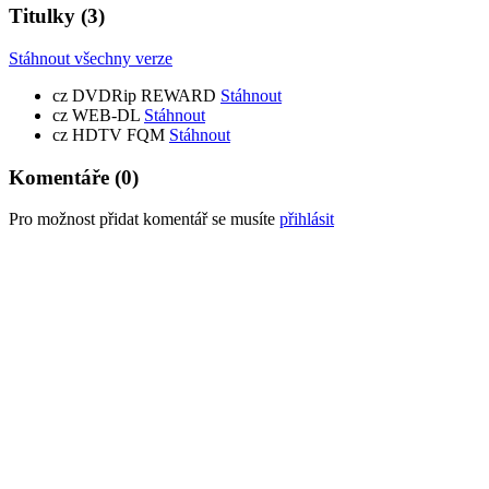
Titulky
(3)
Stáhnout všechny verze
cz
DVDRip REWARD
Stáhnout
cz
WEB-DL
Stáhnout
cz
HDTV FQM
Stáhnout
Komentáře
(0)
Pro možnost přidat komentář se musíte
přihlásit