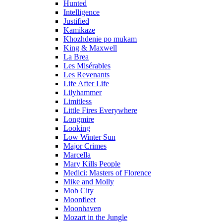
Hunted
Intelligence
Justified
Kamikaze
Khozhdenie po mukam
King & Maxwell
La Brea
Les Misérables
Les Revenants
Life After Life
Lilyhammer
Limitless
Little Fires Everywhere
Longmire
Looking
Low Winter Sun
Major Crimes
Marcella
Mary Kills People
Medici: Masters of Florence
Mike and Molly
Mob City
Moonfleet
Moonhaven
Mozart in the Jungle