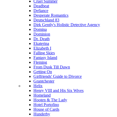
Cruel Summer
Deadbeat
Defiance
Desperate Romantics
Deutschland 83
Dirk Gently's Holistic Detective Agency
Domina
Dominion
Dr. Death
Ekaterina
Elizabeth I
Falling Skies
Fantasy Island
Fleming
From Dusk Till Dawn
Getting On
Girlfriends' Guide to Divorce
Grantchester
Helix
Henry VIII and His Six Wives
Homeland
Hooten & The Lady
Hotel Portofino
House of Cards
Hunderby