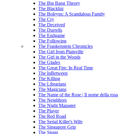
The Big Bang Theory
The Blacklist
The Boleyns: A Scandalous Family
The Cry
The Deceived
The Durrells
The Endgame
The Following
The Frankenstein Chronicles
The Girl from Plainville
The Girl in the Woods
The Glades
The Great Fire: In Real Time
The InBetween
The Killing
The Librarians
The Magicians
The Name of the Rose | Il nome della rosa
The Neighbors
The Night Manager
The Player
The Red Road
The Serial Killer's Wife
The Singapore Grip
The Strain