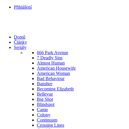
Přihlášení
Domů
Články
Seriály
666 Park Avenue
7 Deadly Sins
Almost Human
American Housewife
American Woman
Bad Behaviour
Banshee
Becoming Elizabeth
Bellevue
Big Shot
Blindspot
Camp
Colony
Continuum
Crossing Lines