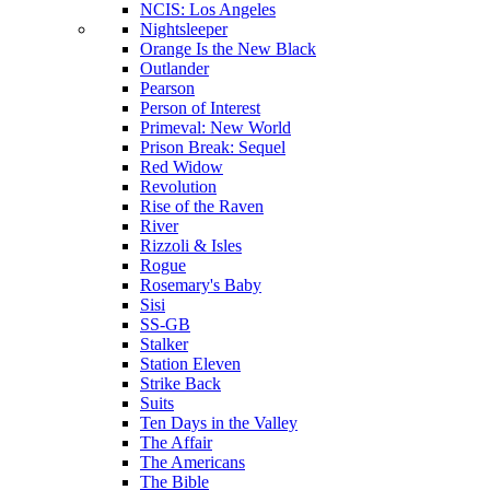
NCIS: Los Angeles
Nightsleeper
Orange Is the New Black
Outlander
Pearson
Person of Interest
Primeval: New World
Prison Break: Sequel
Red Widow
Revolution
Rise of the Raven
River
Rizzoli & Isles
Rogue
Rosemary's Baby
Sisi
SS-GB
Stalker
Station Eleven
Strike Back
Suits
Ten Days in the Valley
The Affair
The Americans
The Bible