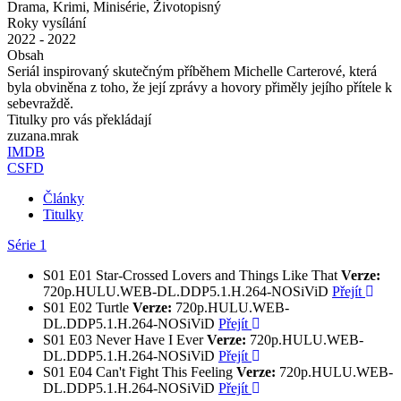
Drama, Krimi, Minisérie, Životopisný
Roky vysílání
2022 - 2022
Obsah
Seriál inspirovaný skutečným příběhem Michelle Carterové, která
byla obviněna z toho, že její zprávy a hovory přiměly jejího přítele k
sebevraždě.
Titulky pro vás překládají
zuzana.mrak
IMDB
CSFD
Články
Titulky
Série 1
S01
E01
Star-Crossed Lovers and Things Like That
Verze:
720p.HULU.WEB-DL.DDP5.1.H.264-NOSiViD
Přejít
S01
E02
Turtle
Verze:
720p.HULU.WEB-
DL.DDP5.1.H.264-NOSiViD
Přejít
S01
E03
Never Have I Ever
Verze:
720p.HULU.WEB-
DL.DDP5.1.H.264-NOSiViD
Přejít
S01
E04
Can't Fight This Feeling
Verze:
720p.HULU.WEB-
DL.DDP5.1.H.264-NOSiViD
Přejít