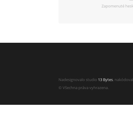
Zapomenuté hesl
Nadesignovalo studio
13 Bytes
, nakódova
© Všechna práva vyhrazena.