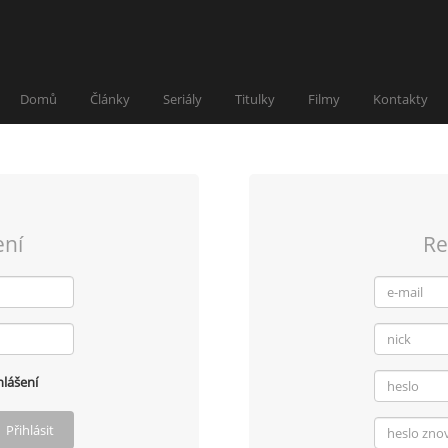
Domů
Články
Seriály
Titulky
Filmy
Kontakty
ení
Re
lášení