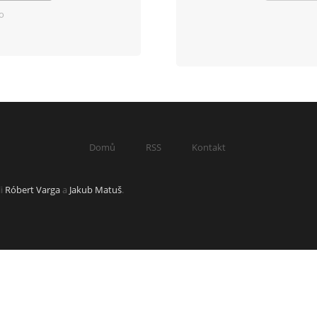
o
Domů
RSS
Kontakt
li
Róbert Varga
a
Jakub Matuš
.