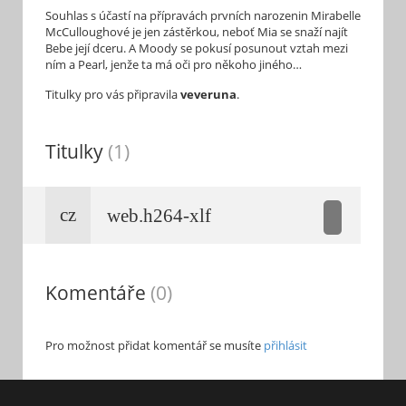
Souhlas s účastí na přípravách prvních narozenin Mirabelle
McCulloughové je jen zástěrkou, neboť Mia se snaží najít
Bebe její dceru. A Moody se pokusí posunout vztah mezi
ním a Pearl, jenže ta má oči pro někoho jiného…
Titulky pro vás připravila
veveruna
.
Titulky
(1)
cz
web.h264-xlf
Komentáře
(0)
Pro možnost přidat komentář se musíte
přihlásit