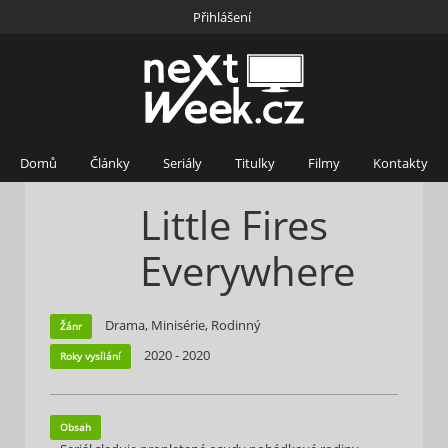
Přihlášení
Domů
Články
Seriály
Titulky
Filmy
Kontakty
Little Fires
Everywhere
Drama, Minisérie, Rodinný
Žánr
2020 - 2020
Roky vysílání
Obsah