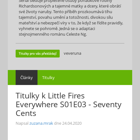
Seriál sleduje propletené osudy pohádkové rodiny
Richardsonových a tajemné matky a dcery, které obrátí
své životy naruby. Tento příběh prozkoumává tíhu
tajemství, povahu umění a totožnosti, divokou sílu
mateřství a nebezpečí víry v to, že když se řídíte pravidly,
vyhnete se pohromě. Jedná se o adaptaci
stejnojmenného románu Celeste Ng.
veveruna
Titulky pro vás překládají
Články
Titulky
Titulky k Little Fires
Everywhere S01E03 - Seventy
Cents
Napsal
zuzana.mrak
dne
24.04.2020