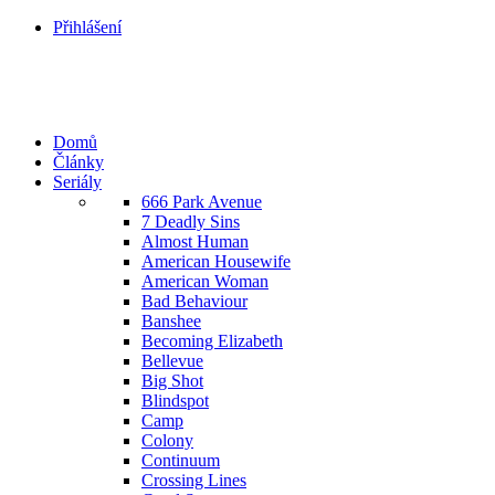
Přihlášení
Domů
Články
Seriály
666 Park Avenue
7 Deadly Sins
Almost Human
American Housewife
American Woman
Bad Behaviour
Banshee
Becoming Elizabeth
Bellevue
Big Shot
Blindspot
Camp
Colony
Continuum
Crossing Lines