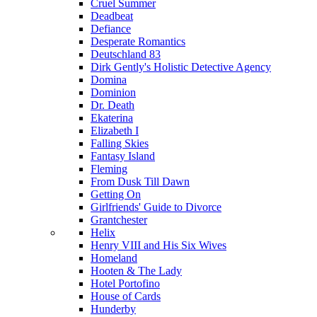
Cruel Summer
Deadbeat
Defiance
Desperate Romantics
Deutschland 83
Dirk Gently's Holistic Detective Agency
Domina
Dominion
Dr. Death
Ekaterina
Elizabeth I
Falling Skies
Fantasy Island
Fleming
From Dusk Till Dawn
Getting On
Girlfriends' Guide to Divorce
Grantchester
Helix
Henry VIII and His Six Wives
Homeland
Hooten & The Lady
Hotel Portofino
House of Cards
Hunderby