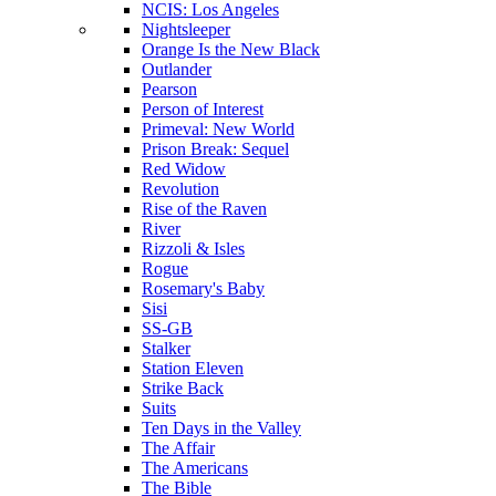
NCIS: Los Angeles
Nightsleeper
Orange Is the New Black
Outlander
Pearson
Person of Interest
Primeval: New World
Prison Break: Sequel
Red Widow
Revolution
Rise of the Raven
River
Rizzoli & Isles
Rogue
Rosemary's Baby
Sisi
SS-GB
Stalker
Station Eleven
Strike Back
Suits
Ten Days in the Valley
The Affair
The Americans
The Bible