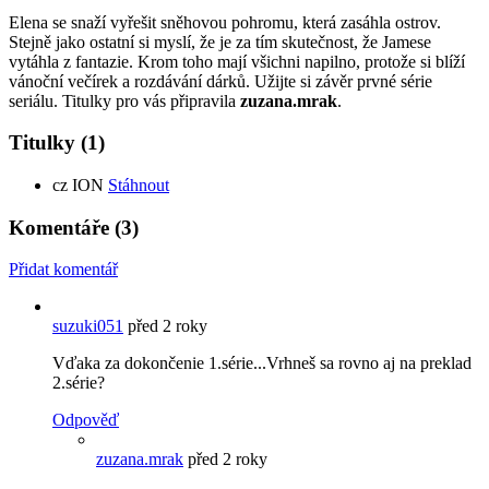
Elena se snaží vyřešit sněhovou pohromu, která zasáhla ostrov.
Stejně jako ostatní si myslí, že je za tím skutečnost, že Jamese
vytáhla z fantazie. Krom toho mají všichni napilno, protože si blíží
vánoční večírek a rozdávání dárků. Užijte si závěr prvné série
seriálu. Titulky pro vás připravila
zuzana.mrak
.
Titulky
(1)
cz
ION
Stáhnout
Komentáře
(3)
Přidat komentář
suzuki051
před 2 roky
Vďaka za dokončenie 1.série...Vrhneš sa rovno aj na preklad
2.série?
Odpověď
zuzana.mrak
před 2 roky