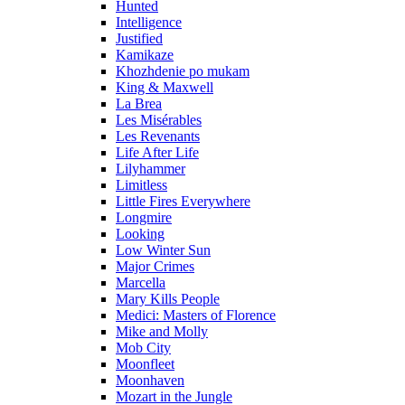
Hunted
Intelligence
Justified
Kamikaze
Khozhdenie po mukam
King & Maxwell
La Brea
Les Misérables
Les Revenants
Life After Life
Lilyhammer
Limitless
Little Fires Everywhere
Longmire
Looking
Low Winter Sun
Major Crimes
Marcella
Mary Kills People
Medici: Masters of Florence
Mike and Molly
Mob City
Moonfleet
Moonhaven
Mozart in the Jungle