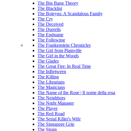
The Big Bang Theory
The Blacklist
The Boleyns: A Scandalous Family
The Cry
The Deceived
The Durrells
The Endgame
The Following
The Frankenstein Chronicles
The Girl from Plainville
The Girl in the Woods
The Glades
The Great Fire: In Real Time
The InBetween
The Killing
The Librarians
The Magicians
The Name of the Rose | Il nome della rosa
The Neighbors
The Night Manager
The Player
The Red Road
The Serial Killer's Wife
The Singapore Grip
The Strain