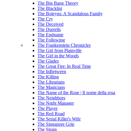
The Big Bang Theory
The Blacklist
The Boleyns: A Scandalous Family
The Cry
The Deceived
The Durrells
The Endgame
The Following
The Frankenstein Chronicles
The Girl from Plainville
The Girl in the Woods
The Glades
The Great Fire: In Real Time
The InBetween
The Killing
The Librarians
The Magicians
The Name of the Rose | Il nome della rosa
The Neighbors
The Night Manager
The Player
The Red Road
The Serial Killer's Wife
The Singapore Grip
The Strain