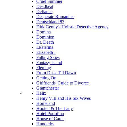
Cruel Summer
Deadbeat
Defiance
Desperate Romantics
Deutschland 83
Dirk Gently's Holistic Detective Agency
Domina
Dominion
Dr. Death
Ekaterina
Elizabeth I
Falling Skies
Fantasy Island
Fleming
From Dusk Till Dawn
Getting On
Girlfriends' Guide to Divorce
Grantchester
Helix
Henry VIII and His Six Wives
Homeland
Hooten & The Lady
Hotel Portofino
House of Cards
Hunderby