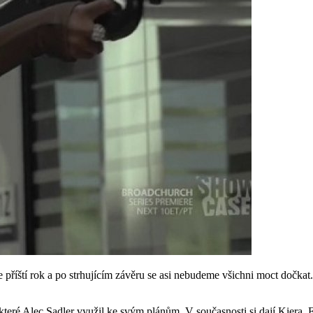
 příští rok a po strhujícím závěru se asi nebudeme všichni moct dočkat.
teré Alec Sadler využil ke svým plánům. V současnosti si dají Kiera, E