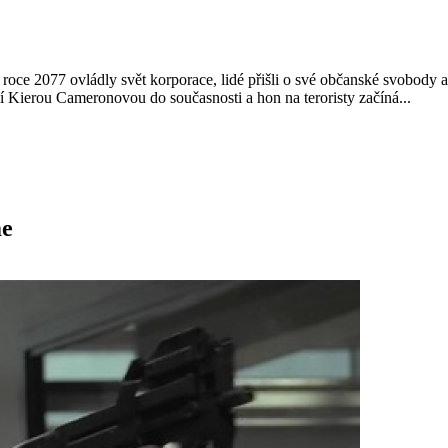
V roce 2077 ovládly svět korporace, lidé přišli o své občanské svobody
ní Kierou Cameronovou do současnosti a hon na teroristy začíná...
me