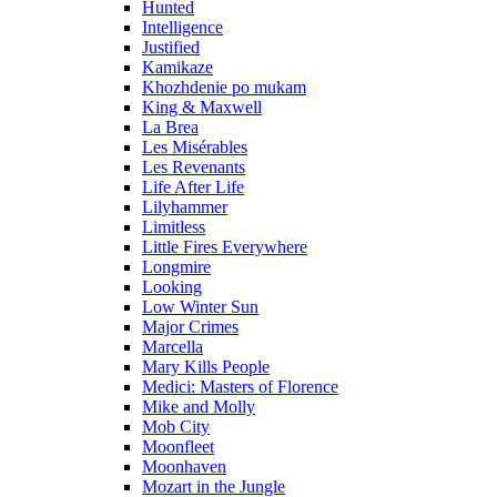
Hunted
Intelligence
Justified
Kamikaze
Khozhdenie po mukam
King & Maxwell
La Brea
Les Misérables
Les Revenants
Life After Life
Lilyhammer
Limitless
Little Fires Everywhere
Longmire
Looking
Low Winter Sun
Major Crimes
Marcella
Mary Kills People
Medici: Masters of Florence
Mike and Molly
Mob City
Moonfleet
Moonhaven
Mozart in the Jungle