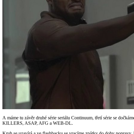
A máme tu závěr druhé série seriálu Continuum, třetí série se dočkáme
KILLERS, ASAP, AFG a WEB-DL.
Kruh se uzavírá a ve flashbacku se vracíme zpátky do doby popravy, k