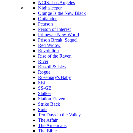
NCIS: Los Angeles
Nightsleeper
Orange Is the New Black
Outlander
Pearson
Person of Interest
Primeval: New World
Prison Break: Sequel
Red Widow
Revolution
Rise of the Raven
River
Rizzoli & Isles
Rogue
Rosemary's Baby
Sisi
SS-GB
Stalker
Station Eleven
Strike Back
Suits
Ten Days in the Valley
The Affair
The Americans
The Bible