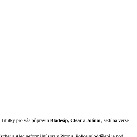
 Titulky pro vás připravili
Bladesip
,
Clear
a
Jolinar
, sedí na verze
scher a Alec neformální sraz v Pironu. Policejní oddělení je pod