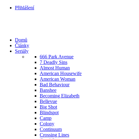
Přihlášení
Domů
Články
Seriály
666 Park Avenue
7 Deadly Sins
Almost Human
American Housewife
American Woman
Bad Behaviour
Banshee
Becoming Elizabeth
Bellevue
Big Shot
Blindspot
Camp
Colony
Continuum
Crossing Lines