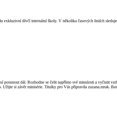
lu exkluzivní dívčí internátní školy. V několika časových liniích sleduj
í posunout dál. Rozhodne se čelit napřímo své minulosti a vyčistit vzd
. Užijte si závěr minisérie. Titulky pro Vás připravila zuzana.mrak. Bav