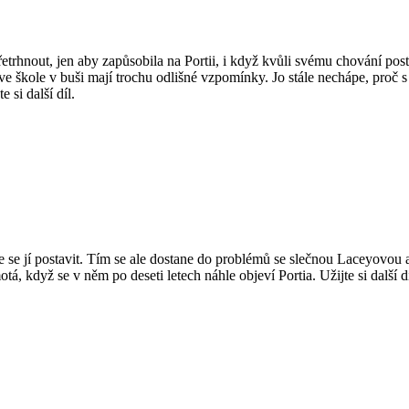
etrhnout, jen aby zapůsobila na Portii, i když kvůli svému chování pos
 škole v buši mají trochu odlišné vzpomínky. Jo stále nechápe, proč s n
 si další díl.
e se jí postavit. Tím se ale dostane do problémů se slečnou Laceyovou a
amotá, když se v něm po deseti letech náhle objeví Portia. Užijte si další 