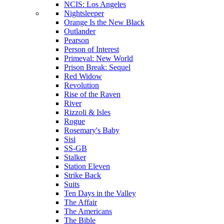
NCIS: Los Angeles
Nightsleeper
Orange Is the New Black
Outlander
Pearson
Person of Interest
Primeval: New World
Prison Break: Sequel
Red Widow
Revolution
Rise of the Raven
River
Rizzoli & Isles
Rogue
Rosemary's Baby
Sisi
SS-GB
Stalker
Station Eleven
Strike Back
Suits
Ten Days in the Valley
The Affair
The Americans
The Bible