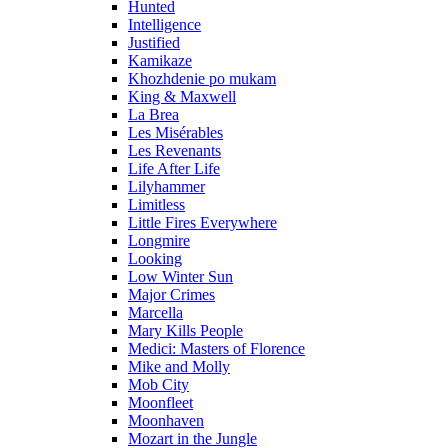
Hunted
Intelligence
Justified
Kamikaze
Khozhdenie po mukam
King & Maxwell
La Brea
Les Misérables
Les Revenants
Life After Life
Lilyhammer
Limitless
Little Fires Everywhere
Longmire
Looking
Low Winter Sun
Major Crimes
Marcella
Mary Kills People
Medici: Masters of Florence
Mike and Molly
Mob City
Moonfleet
Moonhaven
Mozart in the Jungle