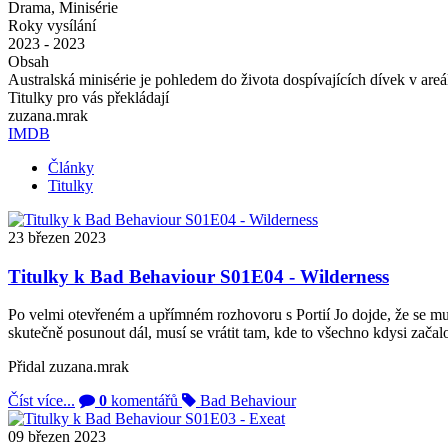
Drama, Minisérie
Roky vysílání
2023 - 2023
Obsah
Australská minisérie je pohledem do života dospívajících dívek v areá
Titulky pro vás překládají
zuzana.mrak
IMDB
Články
Titulky
23
březen
2023
Titulky k Bad Behaviour S01E04 - Wilderness
Po velmi otevřeném a upřímném rozhovoru s Portií Jo dojde, že se mus
skutečně posunout dál, musí se vrátit tam, kde to všechno kdysi začalo
Přidal
zuzana.mrak
Číst více...
0
komentářů
Bad Behaviour
09
březen
2023