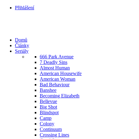
Přihlášení
Domů
Články
Seriály
666 Park Avenue
7 Deadly Sins
Almost Human
American Housewife
American Woman
Bad Behaviour
Banshee
Becoming Elizabeth
Bellevue
Big Shot
Blindspot
Camp
Colony
Continuum
Crossing Lines