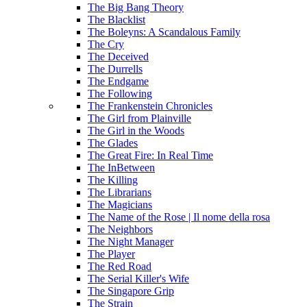
The Big Bang Theory
The Blacklist
The Boleyns: A Scandalous Family
The Cry
The Deceived
The Durrells
The Endgame
The Following
The Frankenstein Chronicles
The Girl from Plainville
The Girl in the Woods
The Glades
The Great Fire: In Real Time
The InBetween
The Killing
The Librarians
The Magicians
The Name of the Rose | Il nome della rosa
The Neighbors
The Night Manager
The Player
The Red Road
The Serial Killer's Wife
The Singapore Grip
The Strain