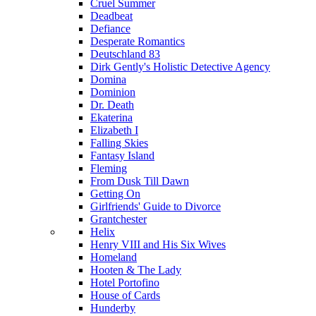
Cruel Summer
Deadbeat
Defiance
Desperate Romantics
Deutschland 83
Dirk Gently's Holistic Detective Agency
Domina
Dominion
Dr. Death
Ekaterina
Elizabeth I
Falling Skies
Fantasy Island
Fleming
From Dusk Till Dawn
Getting On
Girlfriends' Guide to Divorce
Grantchester
Helix
Henry VIII and His Six Wives
Homeland
Hooten & The Lady
Hotel Portofino
House of Cards
Hunderby