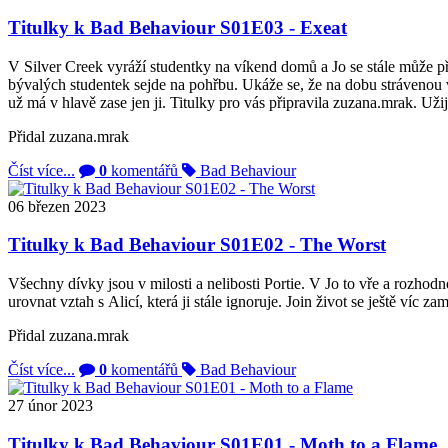
Titulky k Bad Behaviour S01E03 - Exeat
V Silver Creek vyráží studentky na víkend domů a Jo se stále může př
bývalých studentek sejde na pohřbu. Ukáže se, že na dobu strávenou ve
už má v hlavě zase jen ji. Titulky pro vás připravila zuzana.mrak. Užijte
Přidal
zuzana.mrak
Číst více...
0
komentářů
Bad Behaviour
06
březen
2023
Titulky k Bad Behaviour S01E02 - The Worst
Všechny dívky jsou v milosti a nelibosti Portie. V Jo to vře a rozhodn
urovnat vztah s Alicí, která ji stále ignoruje. Join život se ještě víc z
Přidal
zuzana.mrak
Číst více...
0
komentářů
Bad Behaviour
27
únor
2023
Titulky k Bad Behaviour S01E01 - Moth to a Flame