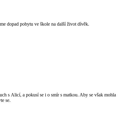
eme dopad pobytu ve škole na další život dívěk.
uch s Alicí, a pokusí se i o smír s matkou. Aby se však mohla
te se.