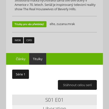
Svobodná matka vychovává sama své dvě dcery v
Americe v 70. letech. Seriál je inspirovaný televizní reality
show The Real Housewives of Beverly Hills.
elte, zuzana.mrak
Titulky pro vás překládají
IMDB
CSFD
Články
Titulky
Série 1
Stáhnout celou serií
S01
E01
Liberation