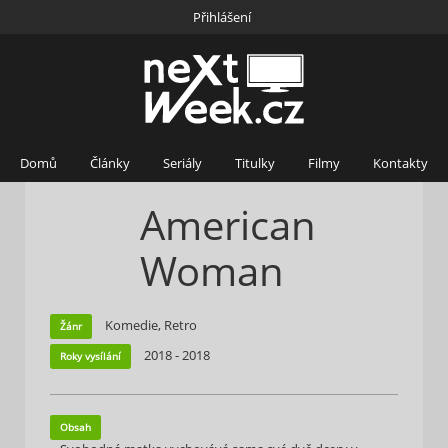
Přihlášení
Domů
Články
Seriály
Titulky
Filmy
Kontakty
American
Woman
Komedie, Retro
Žánr
2018 - 2018
Roky vysílání
Obsah