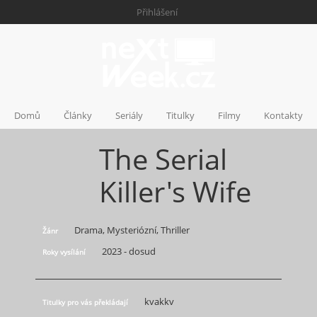
Přihlášení
Domů
Články
Seriály
Titulky
Filmy
Kontakty
The Serial
Killer's Wife
Drama, Mysteriózní, Thriller
Žánr
2023 - dosud
Roky vysílání
kvakkv
Titulky pro vás překládají