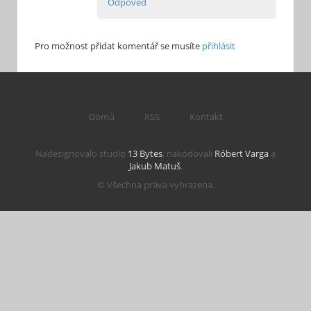
Odpověď
Pro možnost přidat komentář se musíte
přihlásit
Domů
RSS
Kontakt
Nadesignovalo studio
13 Bytes
, nakódovali
Róbert Varga
a
Jakub Matuš
.
© Všechna práva vyhrazena.