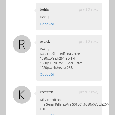
před 2 roky
Joshla
Děkuji
Odpověď
před 2 roky
rejdick
Děkuji.
Na zkoušku sedí i na verze
1080p.WEB.h264-EDITH;
1080p.HEVC.x265-MeGusta;
1080p.web.hevc.x265.
Odpověď
před 2 roky
kacourek
Díky :) sedí na
The.Serial.Killers.Wife.S01E01.1080p.WEB.h264-
EDITH