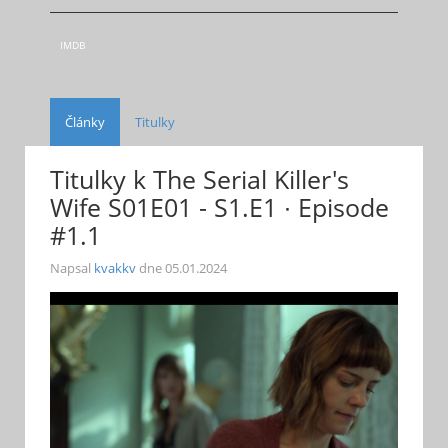
IMDB
Články
Titulky
Titulky k The Serial Killer's
Wife S01E01 - S1.E1 ∙ Episode
#1.1
Napsal
kvakkv
dne
05.01.2024