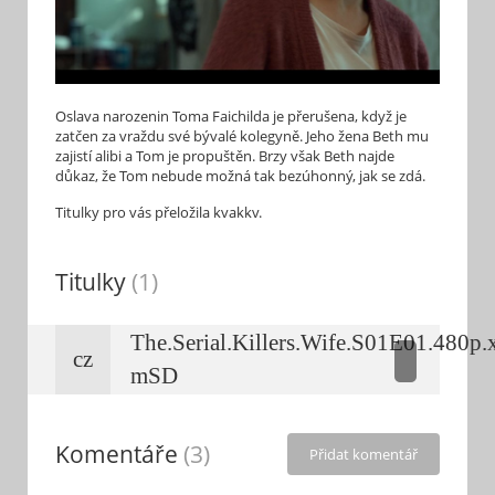
Oslava narozenin Toma Faichilda je přerušena, když je
zatčen za vraždu své bývalé kolegyně. Jeho žena Beth mu
zajistí alibi a Tom je propuštěn. Brzy však Beth najde
důkaz, že Tom nebude možná tak bezúhonný, jak se zdá.
Titulky pro vás přeložila kvakkv.
Titulky
(1)
The.Serial.Killers.Wife.S01E01.480p.
cz
mSD
Komentáře
(3)
Přidat komentář