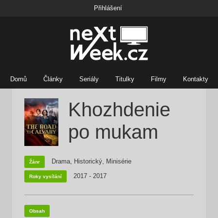
Přihlášení
Domů
Články
Seriály
Titulky
Filmy
Kontakty
Khozhdenie
po mukam
Drama, Historický, Minisérie
Žánr
2017 - 2017
Roky vysílání
Obsah