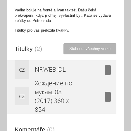
Vadim bojuje na frontě a Ivan taktéž. Dášu čeká
překvapení, když jí chtějí vyvlastnit byt. Káťa se vydává
zpátky do Petrohradu.
Titulky pro vás přeložila kvakkv.
Titulky
(2)
Stáhnout všechny verze
cz
NF.WEB-DL
Хождение по
мукам_08
cz
(2017) 360 x
854
Komentáře
(0)