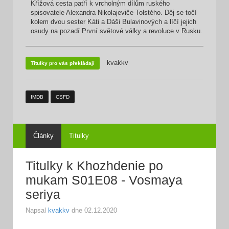
Křížová cesta patří k vrcholným dílům ruského
spisovatele Alexandra Nikolajeviče Tolstého. Děj se točí
kolem dvou sester Káti a Dáši Bulavinových a líčí jejich
osudy na pozadí První světové války a revoluce v Rusku.
kvakkv
Titulky pro vás překládají
IMDB
CSFD
Články
Titulky
Titulky k Khozhdenie po
mukam S01E08 - Vosmaya
seriya
Napsal
kvakkv
dne
02.12.2020