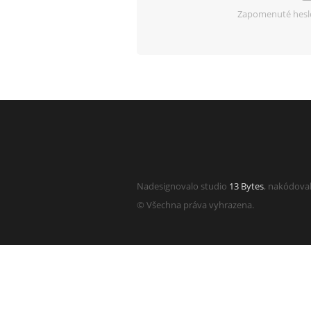
Zapomenuté hesl
Nadesignovalo studio
13 Bytes
, nakódova
© Všechna práva vyhrazena.