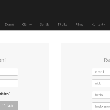
Domů
Články
Seriály
Titulky
Filmy
Kontakty
ení
Re
lášení