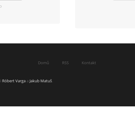
o
Domů
RSS
Kontakt
li
Róbert Varga
a
Jakub Matuš
.