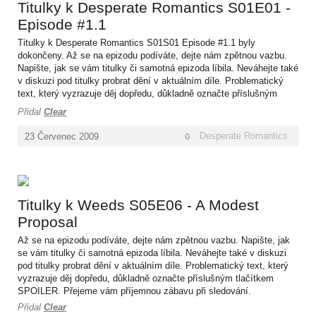
Titulky k Desperate Romantics S01E01 -
Episode #1.1
Titulky k Desperate Romantics S01S01 Episode #1.1 byly
dokončeny. Až se na epizodu podíváte, dejte nám zpětnou vazbu.
Napište, jak se vám titulky či samotná epizoda líbila. Neváhejte také
v diskuzi pod titulky probrat dění v aktuálním díle. Problematický
text, který vyzrazuje děj dopředu, důkladně označte příslušným
tlačítkem SPOILER. Přejeme vám příjemnou zábavu při sledování.
Přidal
Clear
0
Desperate Romantics
23
Červenec
2009
Titulky k Weeds S05E06 - A Modest
Proposal
Až se na epizodu podíváte, dejte nám zpětnou vazbu. Napište, jak
se vám titulky či samotná epizoda líbila. Neváhejte také v diskuzi
pod titulky probrat dění v aktuálním díle. Problematický text, který
vyzrazuje děj dopředu, důkladně označte příslušným tlačítkem
SPOILER. Přejeme vám příjemnou zábavu při sledování.
Přidal
Clear