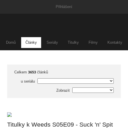
Přihlášení
Domů
Články
Seriály
Titulky
Filmy
Kontakty
3653
Celkem
článků
u seriálu
Zobrazit
Titulky k Weeds S05E09 - Suck 'n' Spit