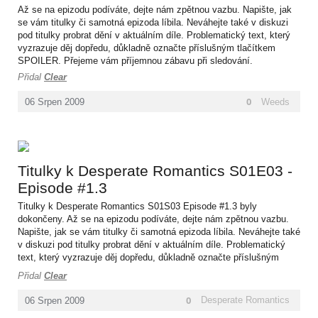
Až se na epizodu podíváte, dejte nám zpětnou vazbu. Napište, jak
se vám titulky či samotná epizoda líbila. Neváhejte také v diskuzi
pod titulky probrat dění v aktuálním díle. Problematický text, který
vyzrazuje děj dopředu, důkladně označte příslušným tlačítkem
SPOILER. Přejeme vám příjemnou zábavu při sledování.
Přidal
Clear
0
Weeds
06
Srpen
2009
Titulky k Desperate Romantics S01E03 -
Episode #1.3
Titulky k Desperate Romantics S01S03 Episode #1.3 byly
dokončeny. Až se na epizodu podíváte, dejte nám zpětnou vazbu.
Napište, jak se vám titulky či samotná epizoda líbila. Neváhejte také
v diskuzi pod titulky probrat dění v aktuálním díle. Problematický
text, který vyzrazuje děj dopředu, důkladně označte příslušným
tlačítkem SPOILER. Přejeme vám příjemnou zábavu při sledování.
Přidal
Clear
0
Desperate Romantics
06
Srpen
2009