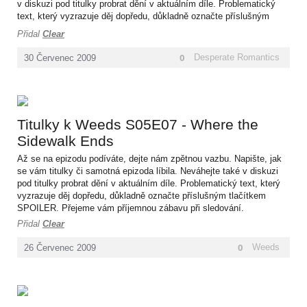
v diskuzi pod titulky probrat dění v aktuálním díle. Problematický
text, který vyzrazuje děj dopředu, důkladně označte příslušným
tlačítkem SPOILER. Přejeme vám příjemnou zábavu při sledování.
Přidal
Clear
0
Desperate Romantics
30
Červenec
2009
Titulky k Weeds S05E07 - Where the
Sidewalk Ends
Až se na epizodu podíváte, dejte nám zpětnou vazbu. Napište, jak
se vám titulky či samotná epizoda líbila. Neváhejte také v diskuzi
pod titulky probrat dění v aktuálním díle. Problematický text, který
vyzrazuje děj dopředu, důkladně označte příslušným tlačítkem
SPOILER. Přejeme vám příjemnou zábavu při sledování.
Přidal
Clear
0
Weeds
26
Červenec
2009