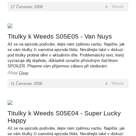
0
Weeds
17
Červenec
2009
Titulky k Weeds S05E05 - Van Nuys
Až se na epizodu podíváte, dejte nám zpětnou vazbu. Napište, jak
se vám titulky či samotná epizoda líbila. Neváhejte také v diskuzi
pod titulky probrat dění v aktuálním díle. Problematický text, který
vyzrazuje děj dopředu, důkladně označte příslušným tlačítkem
SPOILER. Přejeme vám příjemnou zábavu při sledování.
Přidal
Clear
0
Weeds
11
Červenec
2009
Titulky k Weeds S05E04 - Super Lucky
Happy
Až se na epizodu podíváte, dejte nám zpětnou vazbu. Napište, jak
se vám titulky či samotná epizoda líbila. Neváhejte také v diskuzi