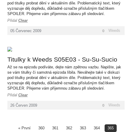
pod titulky probrat dění v aktuálním díle. Problematický text, který
vyzrazuje děj dopředu, důkladně označte příslušným tlačítkem
SPOILER. Přejeme vám příjemnou zábavu při sledování.
Přidal
Clear
0
Weeds
05
Červenec
2009
Titulky k Weeds S05E03 - Su-Su-Sucio
Až se na epizodu podíváte, dejte nám zpětnou vazbu. Napište, jak
se vám titulky či samotná epizoda líbila. Neváhejte také v diskuzi
pod titulky probrat dění v aktuálním díle. Problematický text, který
vyzrazuje děj dopředu, důkladně označte příslušným tlačítkem
SPOILER. Přejeme vám příjemnou zábavu při sledování.
Přidal
Clear
0
Weeds
26
Červen
2009
« První
360
361
362
363
364
365