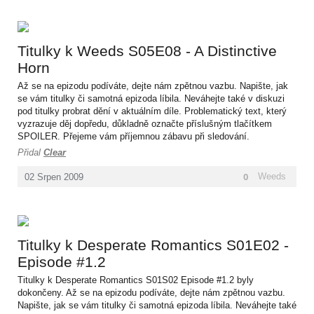
Titulky k Weeds S05E08 - A Distinctive
Horn
Až se na epizodu podíváte, dejte nám zpětnou vazbu. Napište, jak
se vám titulky či samotná epizoda líbila. Neváhejte také v diskuzi
pod titulky probrat dění v aktuálním díle. Problematický text, který
vyzrazuje děj dopředu, důkladně označte příslušným tlačítkem
SPOILER. Přejeme vám příjemnou zábavu při sledování.
Přidal
Clear
0
Weeds
02
Srpen
2009
Titulky k Desperate Romantics S01E02 -
Episode #1.2
Titulky k Desperate Romantics S01S02 Episode #1.2 byly
dokončeny. Až se na epizodu podíváte, dejte nám zpětnou vazbu.
Napište, jak se vám titulky či samotná epizoda líbila. Neváhejte také